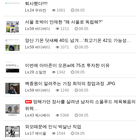
퇴사했다!!!!
Lv.24 우라칸
1061
08.05
서울 토박이 안재현 "왜 서울로 독립해?"
Lv.59 버디버디
1211
08.05
양산 기온 닷새째 40도 넘겨…‘최고기온 42도 가능성…
Lv.59 버디버디
1071
08.05
1
이번에 아마존이 오픈ai에 75조 투자한 이유
Lv.29 소밀면
1342
08.05
백종원이 알려주는 가장 최악의 창업과정 .JPG
Lv.59 버디버디
1240
08.05
망해가던 장사를 살려낸 남자의 소울푸드 제육볶음의
위력…
Lv.43 픽시베이
5366
08.05
외모때문에 인식 박살난 직업
Lv.17 메이플
1544
08.05