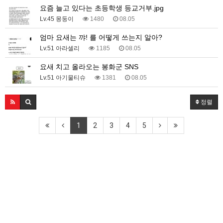
요즘 늘고 있다는 초등학생 등교거부.jpg
Lv.45 몽둥이
1480
08.05
엄마 요새는 꺄! 를 어떻게 쓰는지 알아?
Lv.51 아라셀리
1185
08.05
요새 치고 올라오는 봉화군 SNS
Lv.51 아기물티슈
1381
08.05
정렬
1
2
3
4
5