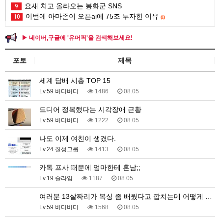
요새 치고 올라오는 봉화군 SNS
9
이번에 아마존이 오픈ai에 75조 투자한 이유
10
(1)
▶ 네이버,구글에 '유머픽'을 검색해보세요!
포토
제목
세계 담배 시총 TOP 15
Lv.59 버디버디
1486
08.05
드디어 정복했다는 시각장애 근황
Lv.59 버디버디
1222
08.05
나도 이제 여친이 생겼다.
Lv.24 칠성그룹
1413
08.05
카톡 프사 때문에 엄마한테 혼남;;
Lv.19 슬라임
1187
08.05
여러분 13살짜리가 복싱 좀 배웠다고 깝치는데 어떻게 …
Lv.59 버디버디
1568
08.05