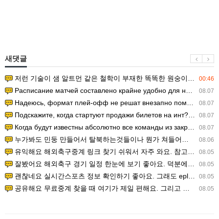
새댓글
저런 기술이 샘 알트먼 같은 철학이 부재한 똑똑한 원숭이에게 있다는게 문제.
00:46
Расписание матчей составлено крайне удобно для нашего часово…
08.07
Надеюсь, формат плей-офф не решат внезапно поменять. https:/…
08.07
Подскажите, когда стартуют продажи билетов на инт? https://g…
08.07
Когда будут известны абсолютно все команды из закрытых квали…
08.07
누가봐도 민둥 만들어서 탈북하는것들이나 뭔가 쳐들어오는 낌새를 미리 알아차리기 위함이지 저걸 전쟁준비라고 하…
08.06
유익해요 해외축구중계 링크 찾기 쉬워서 자주 와요. 참고로 무료스포츠중계 정보 확인할 때 출처 꼭 체크해요.…
08.05
잘봤어요 해외축구 경기 일정 한눈에 보기 좋아요. 덕분에 epl중계 볼 때 공식 중계 채널 먼저 찾아봐요. …
08.05
괜찮네요 실시간스포츠 정보 확인하기 좋아요. 그래도 epl중계 볼 때 공식 중계 채널 먼저 찾아봐요. 북마크…
08.05
공유해요 무료중계 찾을 때 여기가 제일 편해요. 그리고 무료스포츠중계 정보 확인할 때 출처 꼭 체크해요. 앞…
08.05