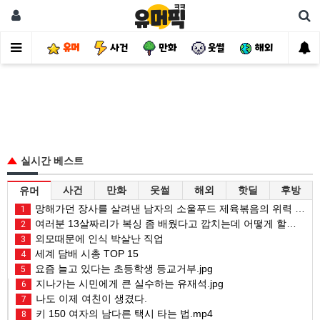
유머
사건
만화
웃썰
해외
핫
실시간 베스트
사건
만화
웃썰
해외
핫딜
후방
유머
망해가던 장사를 살려낸 남자의 소울푸드 제육볶음의 위력 ㅋㅋ
1
여러분 13살짜리가 복싱 좀 배웠다고 깝치는데 어떻게 할까요?
2
외모때문에 인식 박살난 직업
3
세계 담배 시총 TOP 15
4
요즘 늘고 있다는 초등학생 등교거부.jpg
5
지나가는 시민에게 큰 실수하는 유재석.jpg
6
나도 이제 여친이 생겼다.
7
키 150 여자의 남다른 택시 타는 법.mp4
8