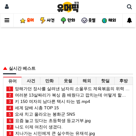
유머
사건
만화
웃썰
해외
핫
실시간 베스트
사건
만화
웃썰
해외
핫딜
후방
유머
망해가던 장사를 살려낸 남자의 소울푸드 제육볶음의 위력 ㅋㅋ
1
여러분 13살짜리가 복싱 좀 배웠다고 깝치는데 어떻게 할까요?
2
키 150 여자의 남다른 택시 타는 법.mp4
3
세계 담배 시총 TOP 15
4
요새 치고 올라오는 봉화군 SNS
5
요즘 늘고 있다는 초등학생 등교거부.jpg
6
나도 이제 여친이 생겼다.
7
지나가는 시민에게 큰 실수하는 유재석.jpg
8