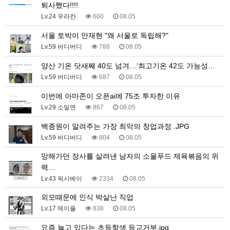
퇴사했다!!!!
Lv.24 우라칸
660
08.05
서울 토박이 안재현 "왜 서울로 독립해?"
Lv.59 버디버디
788
08.05
양산 기온 닷새째 40도 넘겨…‘최고기온 42도 가능성…
Lv.59 버디버디
687
08.05
이번에 아마존이 오픈ai에 75조 투자한 이유
Lv.29 소밀면
867
08.05
백종원이 알려주는 가장 최악의 창업과정 .JPG
Lv.59 버디버디
804
08.05
망해가던 장사를 살려낸 남자의 소울푸드 제육볶음의 위
력…
Lv.43 픽시베이
2334
08.05
외모때문에 인식 박살난 직업
Lv.17 메이플
838
08.05
요즘 늘고 있다는 초등학생 등교거부.jpg