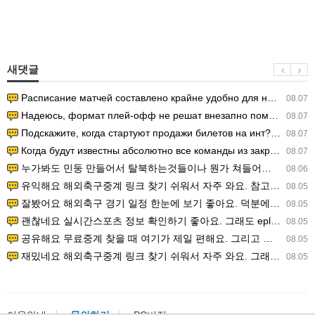
새댓글
Расписание матчей составлено крайне удобно для нашего часово…
08.07
Надеюсь, формат плей-офф не решат внезапно поменять. https:/…
08.07
Подскажите, когда стартуют продажи билетов на инт? https://g…
08.07
Когда будут известны абсолютно все команды из закрытых квали…
08.07
누가봐도 민둥 만들어서 탈북하는것들이나 뭔가 쳐들어오는 낌새를 미리 알아차리기 위함이지 저걸 전쟁준비라고 하…
08.06
유익해요 해외축구중계 링크 찾기 쉬워서 자주 와요. 참고로 무료스포츠중계 정보 확인할 때 출처 꼭 체크해요.…
08.05
잘봤어요 해외축구 경기 일정 한눈에 보기 좋아요. 덕분에 epl중계 볼 때 공식 중계 채널 먼저 찾아봐요. …
08.05
괜찮네요 실시간스포츠 정보 확인하기 좋아요. 그래도 epl중계 볼 때 공식 중계 채널 먼저 찾아봐요. 북마크…
08.05
공유해요 무료중계 찾을 때 여기가 제일 편해요. 그리고 무료스포츠중계 정보 확인할 때 출처 꼭 체크해요. 앞…
08.05
재밌네요 해외축구중계 링크 찾기 쉬워서 자주 와요. 그래서 해외축구중계도 정식 서비스로 봐야 안전해요. 다음…
08.05