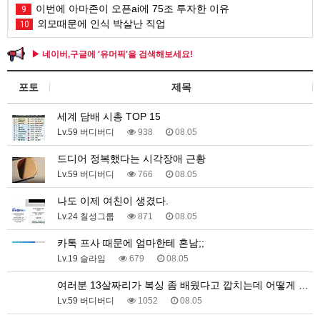
이번에 아마존이 오픈ai에 75조 투자한 이유
9
외모때문에 인식 박살난 직업
10
▶ 네이버,구글에 '유머픽'을 검색해보세요!
포토
제목
세계 담배 시총 TOP 15
Lv.59 버디버디
938
08.05
드디어 정복했다는 시각장애 근황
Lv.59 버디버디
766
08.05
나도 이제 여친이 생겼다.
Lv.24 칠성그룹
871
08.05
카톡 프사 때문에 엄마한테 혼남;;
Lv.19 슬라임
679
08.05
여러분 13살짜리가 복싱 좀 배웠다고 깝치는데 어떻게 …
Lv.59 버디버디
1052
08.05