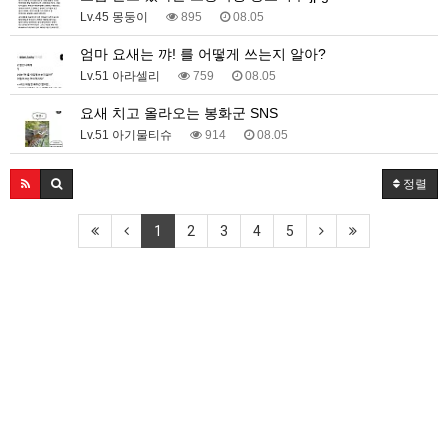
Lv.45 몽둥이
895
08.05
엄마 요새는 꺄! 를 어떻게 쓰는지 알아?
Lv.51 아라셀리
759
08.05
요새 치고 올라오는 봉화군 SNS
Lv.51 아기물티슈
914
08.05
정렬
1
2
3
4
5