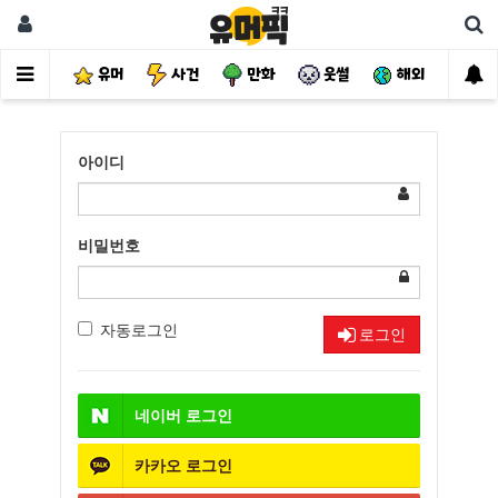
유머
사건
만화
웃썰
해외
핫
아이디
비밀번호
자동로그인
로그인
네이버
로그인
카카오
로그인