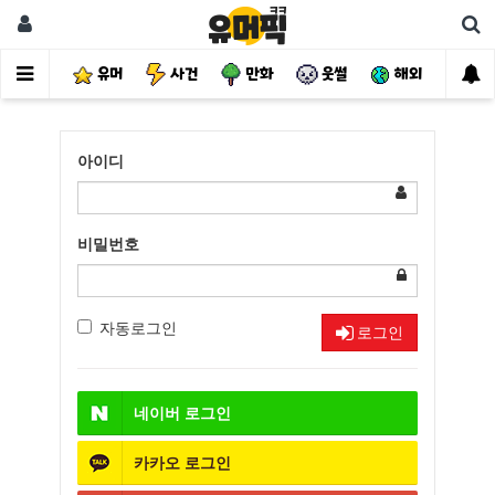
유머
사건
만화
웃썰
해외
핫
아이디
비밀번호
자동로그인
로그인
네이버
로그인
카카오
로그인