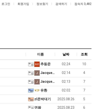
로그인
회원가입
정보찾기
검색하기
접속자 3,482
여
나
이름
날짜
조회
러
도
분
이
추동준
02.24
10
13
제
 꺄! 를 어떻게 쓰는지 알아?
여러분 13살짜리가 복싱 좀 배웠다고 깝치는데 어떻게 할까요?
나도 이제 여친이 생겼다.
Jacqueline…
02.14
4
살
여
짜
친
5
퇴사했다!!!!
08.05
08.05
Jacqueline…
02.13
7
리
이
 근황
서울 토박이 안재현 "왜 서울로 독립해?"
08.05
08.05
유환
02.02
7
가
생
다.
양산 기온 닷새째 40도 넘겨…‘최고기온 42도 가능성도’
08.05
08.05
복
겼
혼남;;
이번에 아마존이 오픈ai에 75조 투자한 이유
08.05
08.05
zl존박대기
2025.08.26
5
싱
다.
할까요?
백종원이 알려주는 가장 최악의 창업과정 .JPG
08.05
08.05
연왕
2025.08.23
6