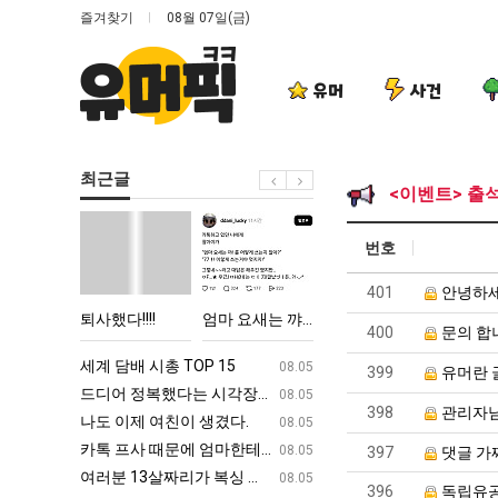
즐겨찾기
08월 07일(금)
유머
사건
최근글
<이벤트> 출
퇴
엄
여
나
번호
사
마
러
도
했
요
분
이
401
안녕하세
다!!!!
새
13
제
 TOP 15
퇴사했다!!!!
엄마 요새는 꺄! 를 어떻게 쓰는지 알아?
여러분 13살짜리가 복싱 좀 배웠다고 깝치는데 어떻게 할까요?
나도 이제
400
문의 합
는
살
여
꺄!
짜
친
ㅋㅋ
세계 담배 시총 TOP 15
퇴사했다!!!!
08.05
08.05
399
유머란 
를
리
이
업
드디어 정복했다는 시각장애 근황
서울 토박이 안재현 "왜 서울로 독립해
08.05
08.05
398
관리자님
어
가
생
g
나도 이제 여친이 생겼다.
양산 기온 닷새째 40도 넘겨…‘최고기온 42도 가능성
08.05
08.05
떻
복
겼
카톡 프사 때문에 엄마한테 혼남;;
이번에 아마존이 오픈ai에 75조 투자한
08.05
08.05
397
댓글 가
게
싱
다.
S
여러분 13살짜리가 복싱 좀 배웠다고 깝치는데 어떻게 할까요?
백종원이 알려주는 가장 최악의 창업과정 .
08.05
08.05
396
독립유공