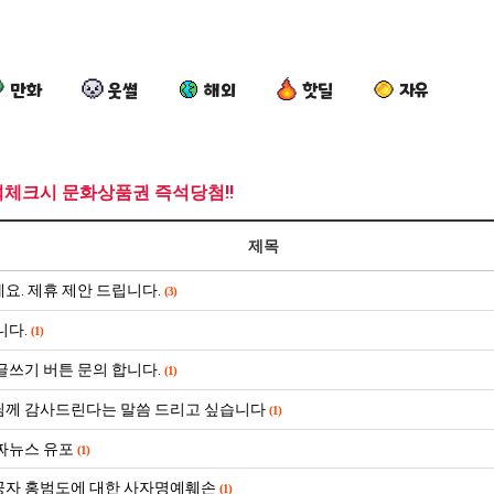
만화
웃썰
해외
핫딜
자유
석체크시 문화상품권 즉석당첨!!
요
세
퇴
엄
제목
즘
계
사
마
늘
담
했
요
요. 제휴 제안 드립니다.
(3)
고
배
다!!!!
새
 여친이 생겼다.
요즘 늘고 있다는 초등학생 등교거부.jpg
세계 담배 시총 TOP 15
퇴사했다!!!!
엄마 요새는
니다.
있
시
는
(1)
다
총
꺄!
망해가던 장사를 살려낸 남자의 소울푸드 제육볶음의 위력 ㅋㅋ
세계 담배 시총 TOP 1
08.05
08.05
글쓰기 버튼 문의 합니다.
(1)
는
TOP
를
?"
외모때문에 인식 박살난 직업
드디어 정복했다는 시각장애
08.05
08.05
께 감사드린다는 말씀 드리고 싶습니다
(1)
초
15
어
도’
요즘 늘고 있다는 초등학생 등교거부.jpg
나도 이제 여친이 생겼
08.05
08.05
등
떻
 이유
엄마 요새는 꺄! 를 어떻게 쓰는지 알아?
카톡 프사 때문에 엄마한테 
08.05
08.05
짜뉴스 유포
(1)
학
게
JPG
요새 치고 올라오는 봉화군 SNS
여러분 13살짜리가 복싱 좀 배웠다고 깝치는데 어떻게 
08.05
08.05
자 홍범도에 대한 사자명예훼손
(1)