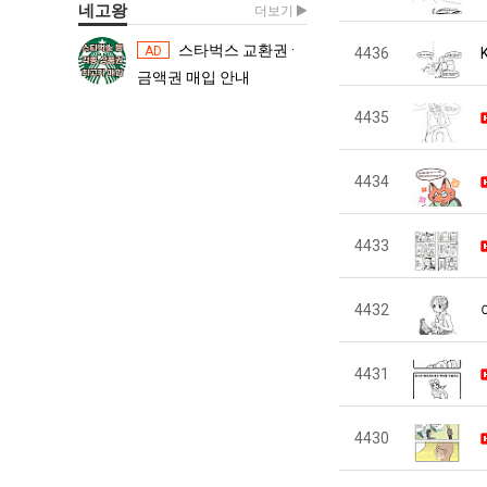
네고왕
더보기
스타벅스 교환권 ·
스타벅스 교환권 ·
AD
AD
4436
금액권 매입 안내
금액권 매입 
4435
4434
4433
4432
4431
4430