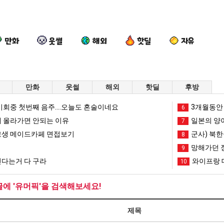
만화
웃썰
해외
핫딜
자유
만화
웃썰
해외
핫딜
후방
서
여
요
퇴
회중 첫번째 음주....오늘도 혼술이네요
3개월동안 
6
울
러
즘
사
 올라가면 안되는 이유
일본의 양
7
토
분
늘
했
생 메이드카페 면접보기
군사) 북한
8
박
13
고
다!!!
픈ai에 75조 투자한 이유
서울 토박이 안재현 "왜 서울로 독립해?"
여러분 13살짜리가 복싱 좀 배웠다고 깝치는데 어떻게 할까요?
요즘 늘고 있다는 초등학생 등교거부.jpg
퇴사
망해가던 
9
이
살
있
다는거 다 구라
와이프랑 
10
안
짜
다
망해가던 장사를 살려낸 남자의 소울푸드 제육볶음의 위력 ㅋㅋ
세계 담배 시총 TOP 1
08.05
08.05
재
리
는
?"
외모때문에 인식 박살난 직업
드디어 정복했다는 시각장애
08.05
08.05
글에 '유머픽'을 검색해보세요!
현
가
초
도’
요즘 늘고 있다는 초등학생 등교거부.jpg
나도 이제 여친이 생겼
08.05
08.05
"왜
복
등
 이유
엄마 요새는 꺄! 를 어떻게 쓰는지 알아?
카톡 프사 때문에 엄마한테 
08.05
08.05
제목
서
싱
학
JPG
요새 치고 올라오는 봉화군 SNS
여러분 13살짜리가 복싱 좀 배웠다고 깝치는데 어떻게 
08.05
08.05