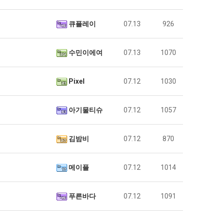
큐플레이
07.13
926
수민이에여
07.13
1070
Pixel
07.12
1030
아기물티슈
07.12
1057
김밤비
07.12
870
메이플
07.12
1014
푸른바다
07.12
1091