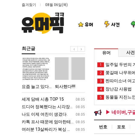
즐겨찾기
08월 06일(목)
유머
사건
최근글
사건
유머
요
퇴
망
이
일주일 두번의 기
1
즘
사
해
번
쫒길때 나무위에
2
늘
했
가
에
찐따미소녀 여고
3
고
다!!!!
던
아
다고 깝치는데 어떻게 할까요?
요즘 늘고 있다는 초등학생 등교거부.jpg
퇴사했다!!!!
망해가던 장사를 살려낸 남자의 소울푸드 제육볶음의 위력 ㅋㅋ
이번에 아마존이 오
장난감 사용법
4
있
장
마
동물들 지진느낀
5
다
사
존
ㅋㅋ
세계 담배 시총 TOP 15
퇴사했다!!!!
08.05
08.05
는
를
이
업
드디어 정복했다는 시각장애 근황
서울 토박이 안재현 "왜 서울로 독립해
08.05
08.05
▶ 네이버,구
초
살
오
g
나도 이제 여친이 생겼다.
양산 기온 닷새째 40도 넘겨…‘최고기온 42도 가능성
08.05
08.05
등
려
픈
카톡 프사 때문에 엄마한테 혼남;;
이번에 아마존이 오픈ai에 75조 투자한
08.05
08.05
번호
포토
학
낸
ai
S
여러분 13살짜리가 복싱 좀 배웠다고 깝치는데 어떻게 할까요?
백종원이 알려주는 가장 최악의 창업과정 .
08.05
08.05