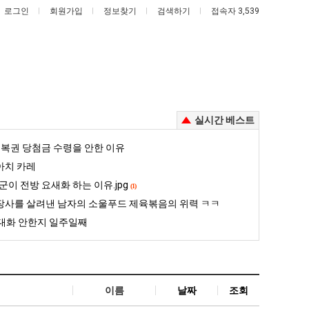
로그인
회원가입
정보찾기
검색하기
접속자 3,539
실시간 베스트
망
이
복권 당첨금 수령을 안한 이유
해
번
아치 카레
가
에
군이 전방 요새화 하는 이유.jpg
(1)
!
던
아
했다!!!!
망해가던 장사를 살려낸 남자의 소울푸드 제육볶음의 위력 ㅋㅋ
이번에 아마존이 오픈ai에 75조 투자한 이유
장사를 살려낸 남자의 소울푸드 제육볶음의 위력 ㅋㅋ
장
마
대화 안한지 일주일째
사
존
5
퇴사했다!!!!
08.05
08.05
를
이
 근황
서울 토박이 안재현 "왜 서울로 독립해?"
08.05
08.05
살
오
다.
양산 기온 닷새째 40도 넘겨…‘최고기온 42도 가능성도’
08.05
08.05
려
픈
혼남;;
이번에 아마존이 오픈ai에 75조 투자한 이유
08.05
08.05
이름
날짜
조회
낸
ai
할까요?
백종원이 알려주는 가장 최악의 창업과정 .JPG
08.05
08.05