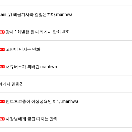
스타벅스 교환권 ·
AD
Kain_y) 해골기사와 길잃은꼬마.manhwa
안내
금액권 매입 안내
강제 1화빌런 된 대리기사 만화.JPG
고양이 만지는 만화
서큐버스가 되버린 manhwa
여기사 만화2
민트초코충이 이상성욕인 이유.manhwa
사장님에게 월급 따지는 만화