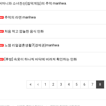
어머니와 소녀전선(씹덕게임)의 추억 manhwa.
추억의 라면 manhwa
처음 먹고 깜놀한 음식 만화
노잼 리얼결혼생활7(경제권)manhwa
[후방] 속옷이 하나씩 바닥에 버려져 확인하는 만화
1
2
3
4
5
6
7
8