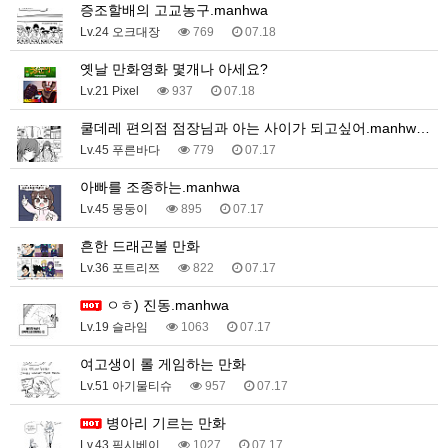
증조할배의 고교농구.manhwa
Lv.24 오크대장
769
07.18
옛날 만화영화 몇개나 아세요?
Lv.21 Pixel
937
07.18
쿨데레 편의점 점장님과 아는 사이가 되고싶어.manhw…
Lv.45 푸른바다
779
07.17
아빠를 조종하는.manhwa
Lv.45 몽둥이
895
07.17
흔한 드래곤볼 만화
Lv.36 포트리쯔
822
07.17
ㅇㅎ) 진동.manhwa
Lv.19 슬라임
1063
07.17
여고생이 롤 게임하는 만화
Lv.51 아기물티슈
957
07.17
병아리 기르는 만화
Lv.43 픽시베이
1027
07.17