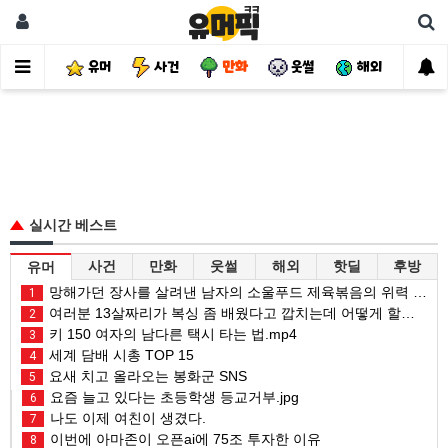
유머
사건
만화
웃썰
해외
핫
실시간 베스트
사건
만화
웃썰
해외
핫딜
후방
유머
망해가던 장사를 살려낸 남자의 소울푸드 제육볶음의 위력 ㅋㅋ
1
여러분 13살짜리가 복싱 좀 배웠다고 깝치는데 어떻게 할까요?
2
키 150 여자의 남다른 택시 타는 법.mp4
3
세계 담배 시총 TOP 15
4
요새 치고 올라오는 봉화군 SNS
5
요즘 늘고 있다는 초등학생 등교거부.jpg
6
나도 이제 여친이 생겼다.
7
이번에 아마존이 오픈ai에 75조 투자한 이유
8