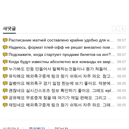
새댓글
Расписание матчей составлено крайне удобно для нашего часово…
08.07
Надеюсь, формат плей-офф не решат внезапно поменять. https:/…
08.07
Подскажите, когда стартуют продажи билетов на инт? https://g…
08.07
Когда будут известны абсолютно все команды из закрытых квали…
08.07
누가봐도 민둥 만들어서 탈북하는것들이나 뭔가 쳐들어오는 낌새를 미리 알아차리기 위함이지 저걸 전쟁준비라고 하…
08.06
유익해요 해외축구중계 링크 찾기 쉬워서 자주 와요. 참고로 무료스포츠중계 정보 확인할 때 출처 꼭 체크해요.…
08.05
잘봤어요 해외축구 경기 일정 한눈에 보기 좋아요. 덕분에 epl중계 볼 때 공식 중계 채널 먼저 찾아봐요. …
08.05
괜찮네요 실시간스포츠 정보 확인하기 좋아요. 그래도 epl중계 볼 때 공식 중계 채널 먼저 찾아봐요. 북마크…
08.05
공유해요 무료중계 찾을 때 여기가 제일 편해요. 그리고 무료스포츠중계 정보 확인할 때 출처 꼭 체크해요. 앞…
08.05
재밌네요 해외축구중계 링크 찾기 쉬워서 자주 와요. 그래서 해외축구중계도 정식 서비스로 봐야 안전해요. 다음…
08.05