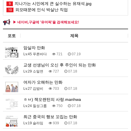
지나가는 시민에게 큰 실수하는 유재석.jpg
9
외모때문에 인식 박살난 직업
10
▶ 네이버,구글에 '유머픽'을 검색해보세요!
포토
제목
암살자 만화
Lv.45 푸른바다
721
07.19
교생 선생님이 오신 후 주인이 되는 만화
Lv.29 소밀면
727
07.18
여자가 오해하는 만화
Lv.27 김밤비
703
07.18
ㅎㅂ) 잭오랜턴의 사랑.manhwa
Lv.24 칠성그룹
750
07.18
최근 중국의 행보 꼬집는 만화
Lv.19 슬라임
939
07.18