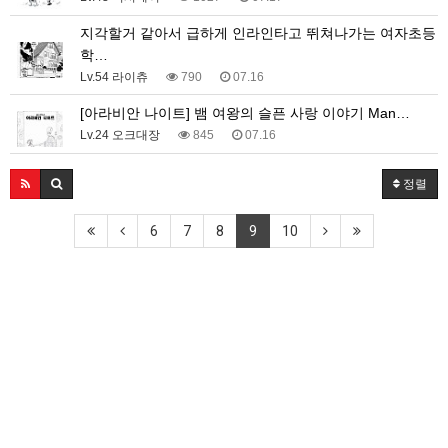
지각할거 같아서 급하게 인라인타고 뛰쳐나가는 여자초등
학…
Lv.54 라이츄
790
07.16
[아라비안 나이트] 뱀 여왕의 슬픈 사랑 이야기 Man…
Lv.24 오크대장
845
07.16
정렬
6
7
8
9
10