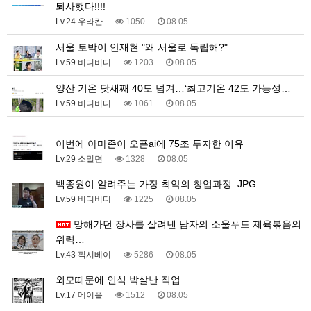
퇴사했다!!!!
Lv.24 우라칸
1050
08.05
서울 토박이 안재현 "왜 서울로 독립해?"
Lv.59 버디버디
1203
08.05
양산 기온 닷새째 40도 넘겨…‘최고기온 42도 가능성…
Lv.59 버디버디
1061
08.05
1
이번에 아마존이 오픈ai에 75조 투자한 이유
Lv.29 소밀면
1328
08.05
백종원이 알려주는 가장 최악의 창업과정 .JPG
Lv.59 버디버디
1225
08.05
망해가던 장사를 살려낸 남자의 소울푸드 제육볶음의
위력…
Lv.43 픽시베이
5286
08.05
외모때문에 인식 박살난 직업
Lv.17 메이플
1512
08.05