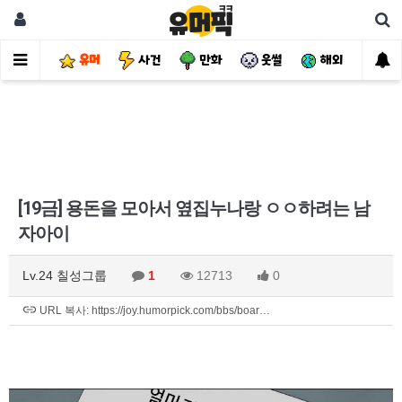
유머
사건
만화
웃썰
해외
핫
[19금] 용돈을 모아서 옆집누나랑 ㅇㅇ하려는 남
자아이
Lv.24 칠성그룹
1
12713
0
URL 복사: https://joy.humorpick.com/bbs/boar…