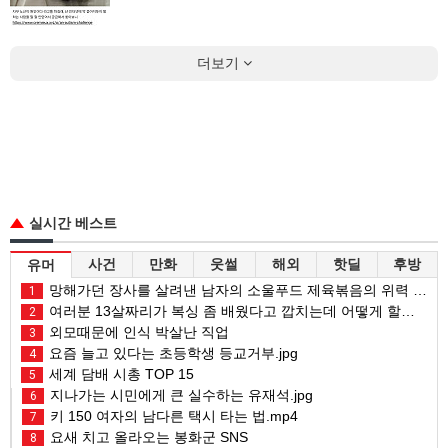
더보기
실시간 베스트
사건
만화
웃썰
해외
핫딜
후방
유머
망해가던 장사를 살려낸 남자의 소울푸드 제육볶음의 위력 ㅋㅋ
1
여러분 13살짜리가 복싱 좀 배웠다고 깝치는데 어떻게 할까요?
2
외모때문에 인식 박살난 직업
3
요즘 늘고 있다는 초등학생 등교거부.jpg
4
세계 담배 시총 TOP 15
5
지나가는 시민에게 큰 실수하는 유재석.jpg
6
키 150 여자의 남다른 택시 타는 법.mp4
7
요새 치고 올라오는 봉화군 SNS
8