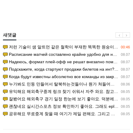
새댓글
저런 기술이 샘 알트먼 같은 철학이 부재한 똑똑한 원숭이에게 있다는게 문제.
00:46
Расписание матчей составлено крайне удобно для нашего часово…
08.07
Надеюсь, формат плей-офф не решат внезапно поменять. https:/…
08.07
Подскажите, когда стартуют продажи билетов на инт? https://g…
08.07
Когда будут известны абсолютно все команды из закрытых квали…
08.07
누가봐도 민둥 만들어서 탈북하는것들이나 뭔가 쳐들어오는 낌새를 미리 알아차리기 위함이지 저걸 전쟁준비라고 하…
08.06
유익해요 해외축구중계 링크 찾기 쉬워서 자주 와요. 참고로 무료스포츠중계 정보 확인할 때 출처 꼭 체크해요.…
08.05
잘봤어요 해외축구 경기 일정 한눈에 보기 좋아요. 덕분에 epl중계 볼 때 공식 중계 채널 먼저 찾아봐요. …
08.05
괜찮네요 실시간스포츠 정보 확인하기 좋아요. 그래도 epl중계 볼 때 공식 중계 채널 먼저 찾아봐요. 북마크…
08.05
공유해요 무료중계 찾을 때 여기가 제일 편해요. 그리고 무료스포츠중계 정보 확인할 때 출처 꼭 체크해요. 앞…
08.05