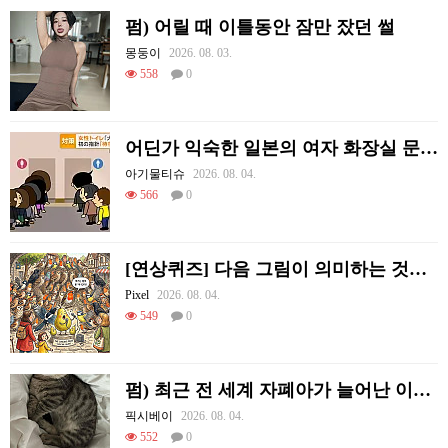
펌) 어릴 때 이틀동안 잠만 잤던 썰
몽둥이
2026. 08. 03.
558
0
어딘가 익숙한 일본의 여자 화장실 문제 해결법
아기물티슈
2026. 08. 04.
566
0
[연상퀴즈] 다음 그림이 의미하는 것을 적어주세요
Pixel
2026. 08. 04.
549
0
펌) 최근 전 세계 자폐아가 늘어난 이유가 뭔줄 알아?
픽시베이
2026. 08. 04.
552
0