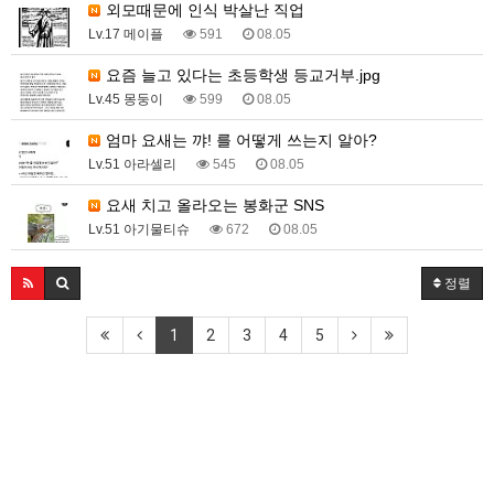
외모때문에 인식 박살난 직업
Lv.17 메이플
591
08.05
요즘 늘고 있다는 초등학생 등교거부.jpg
Lv.45 몽둥이
599
08.05
엄마 요새는 꺄! 를 어떻게 쓰는지 알아?
Lv.51 아라셀리
545
08.05
요새 치고 올라오는 봉화군 SNS
Lv.51 아기물티슈
672
08.05
정렬
1
2
3
4
5