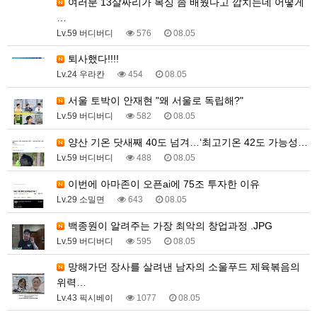
여러분 13살짜리가 복싱 좀 배웠다고 깝치는데 어떻게
…
Lv.59 버디버디
576
08.05
퇴사했다!!!!
Lv.24 우라칸
454
08.05
서울 토박이 안재현 "왜 서울로 독립해?"
Lv.59 버디버디
582
08.05
양산 기온 닷새째 40도 넘겨…‘최고기온 42도 가능성…
Lv.59 버디버디
488
08.05
이번에 아마존이 오픈ai에 75조 투자한 이유
Lv.29 소밀면
643
08.05
백종원이 알려주는 가장 최악의 창업과정 .JPG
Lv.59 버디버디
595
08.05
망해가던 장사를 살려낸 남자의 소울푸드 제육볶음의
위력…
Lv.43 픽시베이
1077
08.05