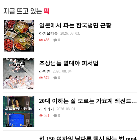
지금 뜨고 있는
픽
일본에서 파는 한국냉면 근황
아기물티슈
2026. 08. 03.
466
0
조상님들 열대야 피서법
라이츄
2026. 08. 04.
574
0
20대 이하는 잘 모르는 가요계 레전드 썰
라카라카
2026. 08. 01.
521
0
키 150 여자의 남다른 택시 타는 법.mp4