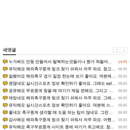
새댓글
누가봐도 민둥 만들어서 탈북하는것들이나 뭔가 쳐들어오는 낌새를 미리 알아차리기 위함이지 저걸 전쟁준비라고 하…
14:45
유익해요 해외축구중계 링크 찾기 쉬워서 자주 와요. 참고로 무료스포츠중계 정보 확인할 때 출처 꼭 체크해요.…
08.05
잘봤어요 해외축구 경기 일정 한눈에 보기 좋아요. 덕분에 epl중계 볼 때 공식 중계 채널 먼저 찾아봐요. …
08.05
괜찮네요 실시간스포츠 정보 확인하기 좋아요. 그래도 epl중계 볼 때 공식 중계 채널 먼저 찾아봐요. 북마크…
08.05
공유해요 무료중계 찾을 때 여기가 제일 편해요. 그리고 무료스포츠중계 정보 확인할 때 출처 꼭 체크해요. 앞…
08.05
재밌네요 해외축구중계 링크 찾기 쉬워서 자주 와요. 그래서 해외축구중계도 정식 서비스로 봐야 안전해요. 다음…
08.05
유익해요 실시간스포츠 정보 확인하기 좋아요. 덕분에 스포츠중계는 합법적인 경로로만 시청하려 해요. 좋은 정보…
08.05
좋네요 축구중계 생각할 때 도움 되는 팁이 많네요. 그런데 해외축구중계도 정식 서비스로 봐야 안전해요. 다음…
08.05
감사해요 해외축구중계 링크 찾기 쉬워서 자주 와요. 어쨌든 축구무료중계도 합법적인 곳에서 봐야 마음 편해요.…
08.05
유익해요 축구무료중계 사이트 중에 여기가 최고예요. 참고로 축구무료중계도 합법적인 곳에서 봐야 마음 편해요.…
08.05