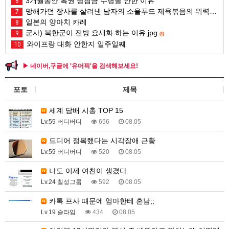
3개월동안 복권 당첨금 수령을 안한 이유
6
망해가던 장사를 살려낸 남자의 소울푸드 제육볶음의 위력 ㅋㅋ
7
일본의 양아치 카레
8
군사) 북한군이 전방 요새화 하는 이유.jpg
9
(1)
와이프랑 대화 안한지 일주일째
10
▶ 네이버,구글에 '유머픽'을 검색해보세요!
포토
제목
세계 담배 시총 TOP 15
Lv.59 버디버디
656
08.05
드디어 정복했다는 시각장애 근황
Lv.59 버디버디
520
08.05
나도 이제 여친이 생겼다.
Lv.24 칠성그룹
592
08.05
카톡 프사 때문에 엄마한테 혼남;;
Lv.19 슬라임
434
08.05