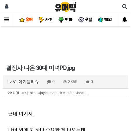
유머
사건
만화
웃썰
해외
핫
결정사 나온 30대 미녀PD.jpg
Lv.51 아기물티슈
0
3359
0
URL 복사: https://joy.humorpick.com/bbs/boar…