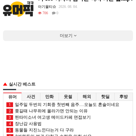
아기물티슈
2026. 08. 04.
706
0
더보기
실시간 베스트
사건
만화
웃썰
해외
핫딜
후방
유머
일주일 두번의 기회중 첫번째 음주....오늘도 혼술이네요
1
쫒길때 나무위에 올라가면 안되는 이유
2
찐따미소녀 여고생 메이드카페 면접보기
3
장난감 사용법
4
동물들 지진느낀다는거 다 구라
5