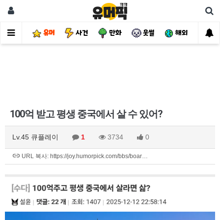
유머
사건
만화
웃썰
해외
핫
100억 받고 평생 중국에서 살 수 있어?
Lv.45 큐플레이
1
3734
0
URL 복사: https://joy.humorpick.com/bbs/boar…