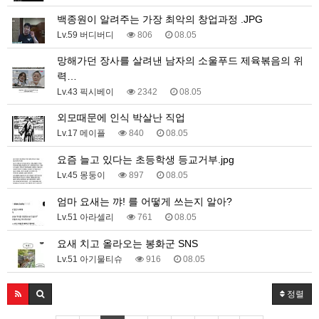
백종원이 알려주는 가장 최악의 창업과정 .JPG
Lv.59 버디버디
806
08.05
망해가던 장사를 살려낸 남자의 소울푸드 제육볶음의 위
력…
Lv.43 픽시베이
2342
08.05
외모때문에 인식 박살난 직업
Lv.17 메이플
840
08.05
요즘 늘고 있다는 초등학생 등교거부.jpg
Lv.45 몽둥이
897
08.05
엄마 요새는 꺄! 를 어떻게 쓰는지 알아?
Lv.51 아라셀리
761
08.05
요새 치고 올라오는 봉화군 SNS
Lv.51 아기물티슈
916
08.05
정렬