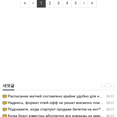
1
2
3
4
5
새댓글
Расписание матчей составлено крайне удобно для нашего часово…
08.07
Надеюсь, формат плей-офф не решат внезапно поменять. https:/…
08.07
Подскажите, когда стартуют продажи билетов на инт? https://g…
08.07
Когда будут известны абсолютно все команды из закрытых квали…
08.07