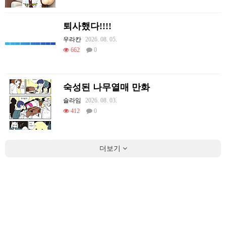
퇴사했다!!!!
우라칸
2026. 08. 05.
662
0
숙성된 나무열매 만화
슬라임
2026. 08. 03.
412
0
더보기