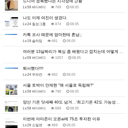
드디어 정복했다는 시각장애 근황
Lv.59 버디버디
769
08.05
나도 이제 여친이 생겼다.
Lv.24 칠성그룹
874
08.05
카톡 프사 때문에 엄마한테 혼남;;
Lv.19 슬라임
681
08.05
여러분 13살짜리가 복싱 좀 배웠다고 깝치는데 어떻게 …
Lv.59 버디버디
1057
08.05
퇴사했다!!!!
Lv.24 우라칸
662
08.05
서울 토박이 안재현 "왜 서울로 독립해?"
Lv.59 버디버디
790
08.05
양산 기온 닷새째 40도 넘겨…‘최고기온 42도 가능성…
Lv.59 버디버디
689
08.05
이번에 아마존이 오픈ai에 75조 투자한 이유
Lv.29 소밀면
869
08.05