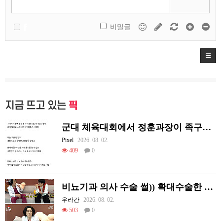
비밀글
지금 뜨고 있는
픽
군대 체육대회에서 정훈과장이 족구한 썰
Pixel
2026. 08. 02.
409
0
비뇨기과 의사 수술 썰)) 확대수술한 여러 셀럽들
우라칸
2026. 08. 02.
503
0