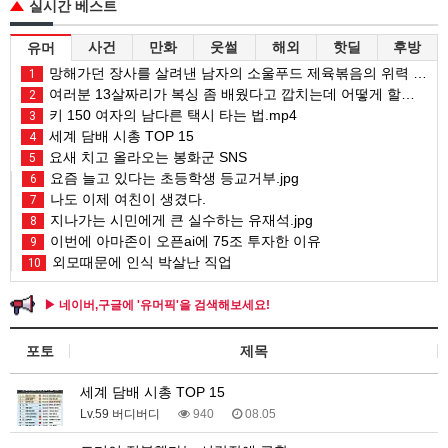
실시간 베스트
사건
만화
웃썰
해외
핫딜
후방
유머
망해가던 장사를 살려낸 남자의 소울푸드 제육볶음의 위력 ㅋㅋ
1
여러분 13살짜리가 복싱 좀 배웠다고 깝치는데 어떻게 할까요?
2
키 150 여자의 남다른 택시 타는 법.mp4
3
세계 담배 시총 TOP 15
4
요새 치고 올라오는 봉화군 SNS
5
요즘 늘고 있다는 초등학생 등교거부.jpg
6
나도 이제 여친이 생겼다.
7
지나가는 시민에게 큰 실수하는 유재석.jpg
8
이번에 아마존이 오픈ai에 75조 투자한 이유
9
외모때문에 인식 박살난 직업
10
▶ 네이버,구글에 '유머픽'을 검색해보세요!
포토
제목
세계 담배 시총 TOP 15
Lv.59 버디버디
940
08.05