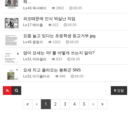
력…
Lv.43 픽시베이
2862
08.05
외모때문에 인식 박살난 직업
Lv.17 메이플
922
08.05
요즘 늘고 있다는 초등학생 등교거부.jpg
Lv.45 몽둥이
1002
08.05
엄마 요새는 꺄! 를 어떻게 쓰는지 알아?
Lv.51 아라셀리
833
08.05
요새 치고 올라오는 봉화군 SNS
Lv.51 아기물티슈
996
08.05
정렬
1
2
3
4
5