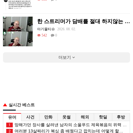
한 스트리머가 담배를 절대 하지않는 이유
아기물티슈
2026. 08. 02.
542
0
더보기
실시간 베스트
사건
만화
웃썰
해외
핫딜
후방
유머
망해가던 장사를 살려낸 남자의 소울푸드 제육볶음의 위력 ㅋㅋ
1
여러분 13살짜리가 복싱 좀 배웠다고 깝치는데 어떻게 할까요?
2