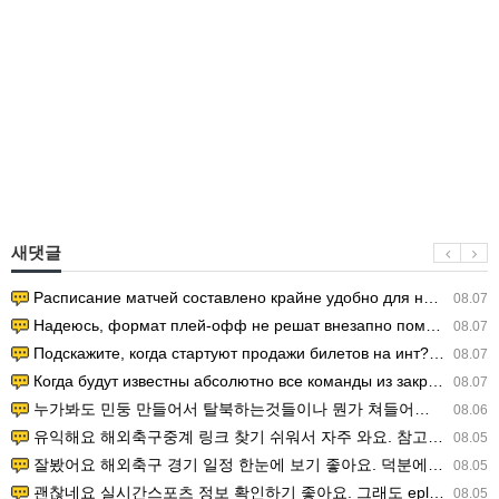
새댓글
Расписание матчей составлено крайне удобно для нашего часово…
08.07
Надеюсь, формат плей-офф не решат внезапно поменять. https:/…
08.07
Подскажите, когда стартуют продажи билетов на инт? https://g…
08.07
Когда будут известны абсолютно все команды из закрытых квали…
08.07
누가봐도 민둥 만들어서 탈북하는것들이나 뭔가 쳐들어오는 낌새를 미리 알아차리기 위함이지 저걸 전쟁준비라고 하…
08.06
유익해요 해외축구중계 링크 찾기 쉬워서 자주 와요. 참고로 무료스포츠중계 정보 확인할 때 출처 꼭 체크해요.…
08.05
잘봤어요 해외축구 경기 일정 한눈에 보기 좋아요. 덕분에 epl중계 볼 때 공식 중계 채널 먼저 찾아봐요. …
08.05
괜찮네요 실시간스포츠 정보 확인하기 좋아요. 그래도 epl중계 볼 때 공식 중계 채널 먼저 찾아봐요. 북마크…
08.05