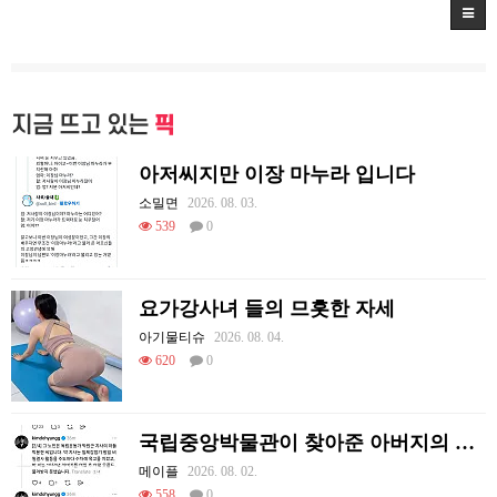
지금 뜨고 있는
픽
아저씨지만 이장 마누라 입니다
소밀면
2026. 08. 03.
539
0
요가강사녀 들의 므흣한 자세
아기물티슈
2026. 08. 04.
620
0
국립중앙박물관이 찾아준 아버지의 흔적
메이플
2026. 08. 02.
558
0