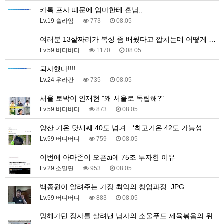
카톡 프사 때문에 엄마한테 혼남;;
Lv.19 슬라임
773
08.05
여러분 13살짜리가 복싱 좀 배웠다고 깝치는데 어떻게 …
Lv.59 버디버디
1170
08.05
퇴사했다!!!!
Lv.24 우라칸
735
08.05
서울 토박이 안재현 "왜 서울로 독립해?"
Lv.59 버디버디
873
08.05
양산 기온 닷새째 40도 넘겨…‘최고기온 42도 가능성…
Lv.59 버디버디
759
08.05
이번에 아마존이 오픈ai에 75조 투자한 이유
Lv.29 소밀면
953
08.05
백종원이 알려주는 가장 최악의 창업과정 .JPG
Lv.59 버디버디
883
08.05
망해가던 장사를 살려낸 남자의 소울푸드 제육볶음의 위