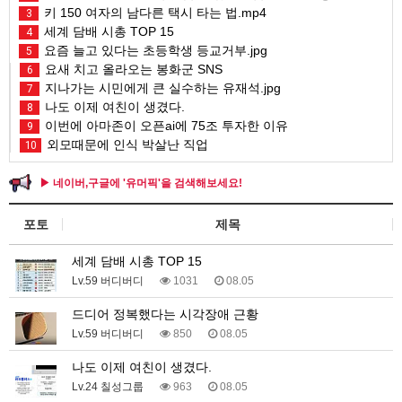
키 150 여자의 남다른 택시 타는 법.mp4
3
세계 담배 시총 TOP 15
4
요즘 늘고 있다는 초등학생 등교거부.jpg
5
요새 치고 올라오는 봉화군 SNS
6
지나가는 시민에게 큰 실수하는 유재석.jpg
7
나도 이제 여친이 생겼다.
8
이번에 아마존이 오픈ai에 75조 투자한 이유
9
외모때문에 인식 박살난 직업
10
▶ 네이버,구글에 '유머픽'을 검색해보세요!
포토
제목
세계 담배 시총 TOP 15
Lv.59 버디버디
1031
08.05
드디어 정복했다는 시각장애 근황
Lv.59 버디버디
850
08.05
나도 이제 여친이 생겼다.
Lv.24 칠성그룹
963
08.05