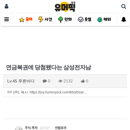
유머
사건
만화
웃썰
해외
핫
연금복권에 당첨됐다는 삼성전자남
Lv.45 푸른바다
0
2132
0
URL 복사: https://joy.humorpick.com/bbs/boar…