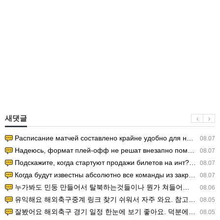
새댓글
Расписание матчей составлено крайне удобно для нашего часово…
08.07
Надеюсь, формат плей-офф не решат внезапно поменять. https:/…
08.07
Подскажите, когда стартуют продажи билетов на инт? https://g…
08.07
Когда будут известны абсолютно все команды из закрытых квали…
08.07
누가봐도 민둥 만들어서 탈북하는것들이나 뭔가 쳐들어오는 낌새를 미리 알아차리기 위함이지 저걸 전쟁준비라고 하…
08.06
유익해요 해외축구중계 링크 찾기 쉬워서 자주 와요. 참고로 무료스포츠중계 정보 확인할 때 출처 꼭 체크해요.…
08.05
잘봤어요 해외축구 경기 일정 한눈에 보기 좋아요. 덕분에 epl중계 볼 때 공식 중계 채널 먼저 찾아봐요. …
08.05