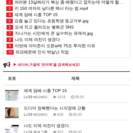
여러분 13살짜리가 복싱 좀 배웠다고 깝치는데 어떻게 할까요?
2
키 150 여자의 남다른 택시 타는 법.mp4
3
세계 담배 시총 TOP 15
4
요즘 늘고 있다는 초등학생 등교거부.jpg
5
요새 치고 올라오는 봉화군 SNS
6
지나가는 시민에게 큰 실수하는 유재석.jpg
7
나도 이제 여친이 생겼다.
8
이번에 아마존이 오픈ai에 75조 투자한 이유
9
외모때문에 인식 박살난 직업
10
▶ 네이버,구글에 '유머픽'을 검색해보세요!
포토
제목
세계 담배 시총 TOP 15
Lv.59 버디버디
1018
08.05
드디어 정복했다는 시각장애 근황
Lv.59 버디버디
836
08.05
나도 이제 여친이 생겼다.
Lv.24 칠성그룹
952
08.05