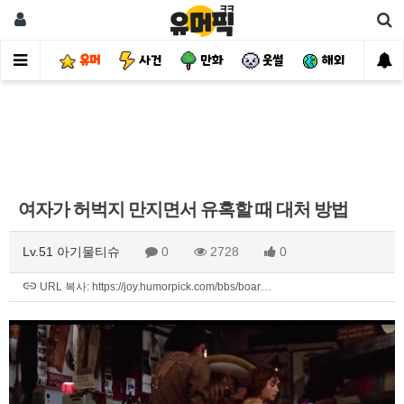
유머
사건
만화
웃썰
해외
핫
여자가 허벅지 만지면서 유혹할 때 대처 방법
Lv.51 아기물티슈
0
2728
0
URL 복사: https://joy.humorpick.com/bbs/boar…