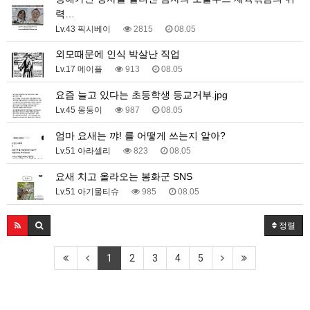
력…
Lv.43 픽시베이
2815
08.05
외모때문에 인식 박살난 직업
Lv.17 메이플
913
08.05
요즘 늘고 있다는 초등학생 등교거부.jpg
Lv.45 몽둥이
987
08.05
엄마 요새는 꺄! 를 어떻게 쓰는지 알아?
Lv.51 아라셀리
823
08.05
요새 치고 올라오는 봉화군 SNS
Lv.51 아기물티슈
985
08.05
정렬
1
2
3
4
5