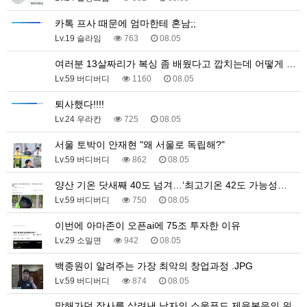
카톡 프사 때문에 엄마한테 혼남;;
Lv.19 슬라임
763
08.05
여러분 13살짜리가 복싱 좀 배웠다고 깝치는데 어떻게 …
Lv.59 버디버디
1160
08.05
퇴사했다!!!!
Lv.24 우라칸
725
08.05
서울 토박이 안재현 "왜 서울로 독립해?"
Lv.59 버디버디
862
08.05
양산 기온 닷새째 40도 넘겨…‘최고기온 42도 가능성…
Lv.59 버디버디
750
08.05
이번에 아마존이 오픈ai에 75조 투자한 이유
Lv.29 소밀면
942
08.05
백종원이 알려주는 가장 최악의 창업과정 .JPG
Lv.59 버디버디
874
08.05
망해가던 장사를 살려낸 남자의 소울푸드 제육볶음의 위