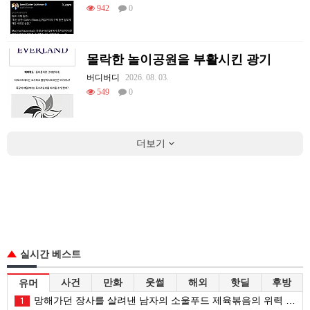
942
0
몰락한 놀이공원을 부활시킨 광기
버디버디
2026. 08. 03.
549
0
더보기
실시간 베스트
사건
만화
웃썰
해외
핫딜
후방
유머
망해가던 장사를 살려낸 남자의 소울푸드 제육볶음의 위력 ㅋㅋ
1