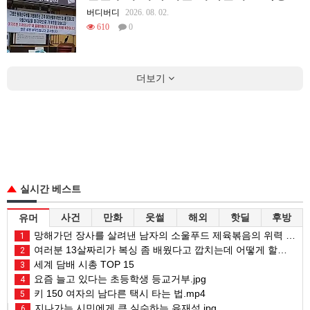
버디버디
2026. 08. 02.
610
0
더보기
실시간 베스트
사건
만화
웃썰
해외
핫딜
후방
유머
망해가던 장사를 살려낸 남자의 소울푸드 제육볶음의 위력 ㅋㅋ
1
여러분 13살짜리가 복싱 좀 배웠다고 깝치는데 어떻게 할까요?
2
세계 담배 시총 TOP 15
3
요즘 늘고 있다는 초등학생 등교거부.jpg
4
키 150 여자의 남다른 택시 타는 법.mp4
5
지나가는 시민에게 큰 실수하는 유재석.jpg
6