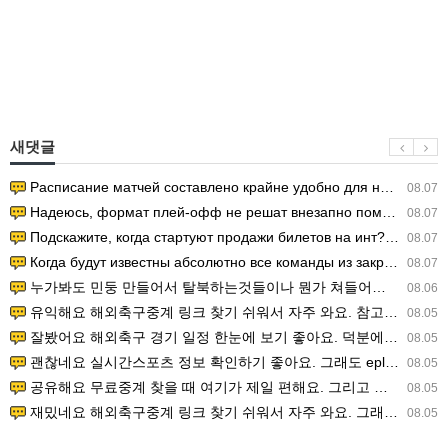
새댓글
Расписание матчей составлено крайне удобно для нашего часово…
08.07
Надеюсь, формат плей-офф не решат внезапно поменять. https:/…
08.07
Подскажите, когда стартуют продажи билетов на инт? https://g…
08.07
Когда будут известны абсолютно все команды из закрытых квали…
08.07
누가봐도 민둥 만들어서 탈북하는것들이나 뭔가 쳐들어오는 낌새를 미리 알아차리기 위함이지 저걸 전쟁준비라고 하…
08.06
유익해요 해외축구중계 링크 찾기 쉬워서 자주 와요. 참고로 무료스포츠중계 정보 확인할 때 출처 꼭 체크해요.…
08.05
잘봤어요 해외축구 경기 일정 한눈에 보기 좋아요. 덕분에 epl중계 볼 때 공식 중계 채널 먼저 찾아봐요. …
08.05
괜찮네요 실시간스포츠 정보 확인하기 좋아요. 그래도 epl중계 볼 때 공식 중계 채널 먼저 찾아봐요. 북마크…
08.05
공유해요 무료중계 찾을 때 여기가 제일 편해요. 그리고 무료스포츠중계 정보 확인할 때 출처 꼭 체크해요. 앞…
08.05
재밌네요 해외축구중계 링크 찾기 쉬워서 자주 와요. 그래서 해외축구중계도 정식 서비스로 봐야 안전해요. 다음…
08.05