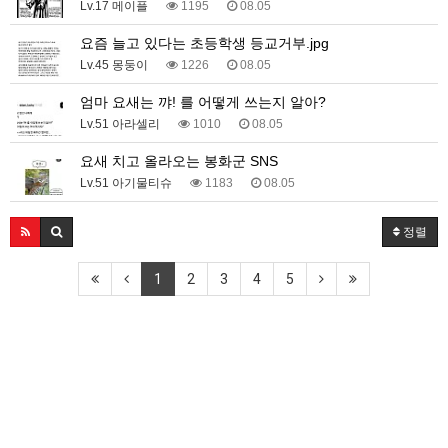
Lv.17 메이플
1195
08.05
요즘 늘고 있다는 초등학생 등교거부.jpg
Lv.45 몽둥이
1226
08.05
엄마 요새는 꺄! 를 어떻게 쓰는지 알아?
Lv.51 아라셀리
1010
08.05
요새 치고 올라오는 봉화군 SNS
Lv.51 아기물티슈
1183
08.05
정렬
1
2
3
4
5