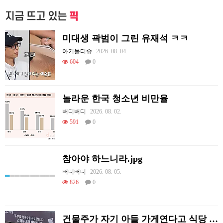
지금 뜨고 있는
픽
미대생 곽범이 그린 유재석 ㅋㅋ
아기물티슈
2026. 08. 04.
604
0
놀라운 한국 청소년 비만율
버디버디
2026. 08. 02.
591
0
참아야 하느니라.jpg
버디버디
2026. 08. 05.
826
0
건물주가 자기 아들 가게연다고 식당 폐업시킴