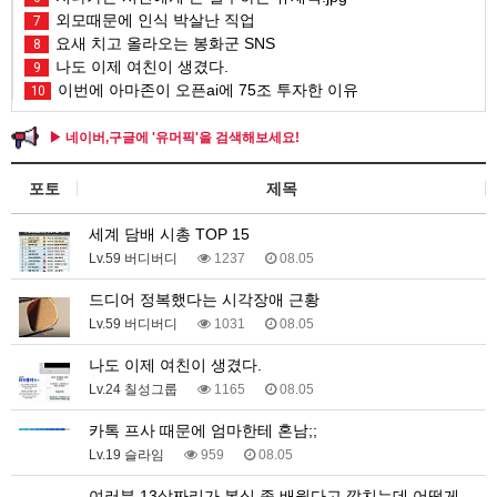
외모때문에 인식 박살난 직업
7
요새 치고 올라오는 봉화군 SNS
8
나도 이제 여친이 생겼다.
9
이번에 아마존이 오픈ai에 75조 투자한 이유
10
▶ 네이버,구글에 '유머픽'을 검색해보세요!
포토
제목
세계 담배 시총 TOP 15
Lv.59 버디버디
1237
08.05
드디어 정복했다는 시각장애 근황
Lv.59 버디버디
1031
08.05
나도 이제 여친이 생겼다.
Lv.24 칠성그룹
1165
08.05
카톡 프사 때문에 엄마한테 혼남;;
Lv.19 슬라임
959
08.05
여러분 13살짜리가 복싱 좀 배웠다고 깝치는데 어떻게 …