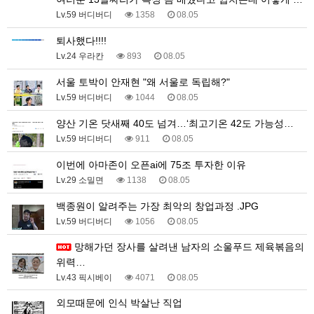
Lv.59 버디버디
1358
08.05
퇴사했다!!!!
Lv.24 우라칸
893
08.05
서울 토박이 안재현 "왜 서울로 독립해?"
Lv.59 버디버디
1044
08.05
양산 기온 닷새째 40도 넘겨…‘최고기온 42도 가능성…
Lv.59 버디버디
911
08.05
이번에 아마존이 오픈ai에 75조 투자한 이유
Lv.29 소밀면
1138
08.05
백종원이 알려주는 가장 최악의 창업과정 .JPG
Lv.59 버디버디
1056
08.05
망해가던 장사를 살려낸 남자의 소울푸드 제육볶음의
위력…
Lv.43 픽시베이
4071
08.05
외모때문에 인식 박살난 직업