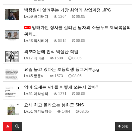
백종원이 알려주는 가장 최악의 창업과정 .JPG
Lv.59 버디버디
1264
08.05
망해가던 장사를 살려낸 남자의 소울푸드 제육볶음의
위력…
Lv.43 픽시베이
5515
08.05
외모때문에 인식 박살난 직업
Lv.17 메이플
1588
08.05
요즘 늘고 있다는 초등학생 등교거부.jpg
Lv.45 몽둥이
1573
08.05
엄마 요새는 꺄! 를 어떻게 쓰는지 알아?
Lv.51 아라셀리
1271
08.05
요새 치고 올라오는 봉화군 SNS
Lv.51 아기물티슈
1464
08.05
정렬