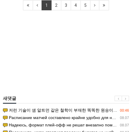
1
2
3
4
5
새댓글
저런 기술이 샘 알트먼 같은 철학이 부재한 똑똑한 원숭이에게 있다는게 문제.
00:46
Расписание матчей составлено крайне удобно для нашего часово…
08.07
Надеюсь, формат плей-офф не решат внезапно поменять. https:/…
08.07