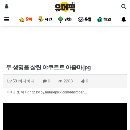
유머
사건
만화
웃썰
해외
핫
두 생명을 살린 야쿠르트 아줌마.jpg
Lv.59 버디버디
0
2283
0
URL 복사: https://joy.humorpick.com/bbs/boar…