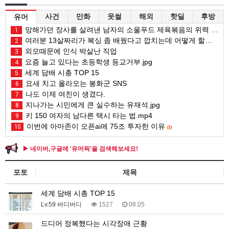
사건
만화
웃썰
해외
핫딜
후방
유머
망해가던 장사를 살려낸 남자의 소울푸드 제육볶음의 위력 ㅋㅋ
1
여러분 13살짜리가 복싱 좀 배웠다고 깝치는데 어떻게 할까요?
2
외모때문에 인식 박살난 직업
3
요즘 늘고 있다는 초등학생 등교거부.jpg
4
세계 담배 시총 TOP 15
5
요새 치고 올라오는 봉화군 SNS
6
나도 이제 여친이 생겼다.
7
지나가는 시민에게 큰 실수하는 유재석.jpg
8
키 150 여자의 남다른 택시 타는 법.mp4
9
이번에 아마존이 오픈ai에 75조 투자한 이유
10
(1)
▶ 네이버,구글에 '유머픽'을 검색해보세요!
포토
제목
세계 담배 시총 TOP 15
Lv.59 버디버디
1527
08.05
드디어 정복했다는 시각장애 근황