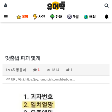
유머
사건
만화
웃썰
해외
핫
맞춤법 파괴 몇개
Lv.45 몽둥이
1
1814
1
URL 복사: https://joy.humorpick.com/bbs/boar…