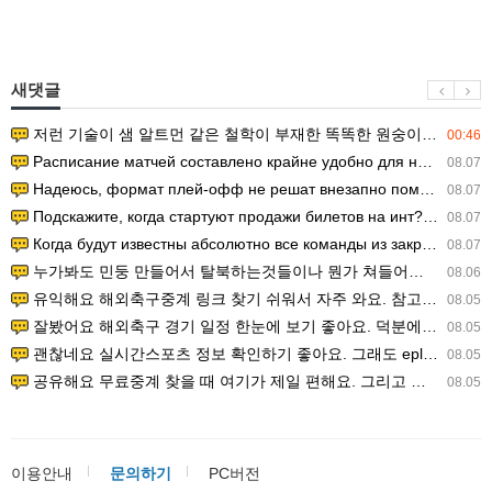
새댓글
저런 기술이 샘 알트먼 같은 철학이 부재한 똑똑한 원숭이에게 있다는게 문제.
00:46
Расписание матчей составлено крайне удобно для нашего часово…
08.07
Надеюсь, формат плей-офф не решат внезапно поменять. https:/…
08.07
Подскажите, когда стартуют продажи билетов на инт? https://g…
08.07
Когда будут известны абсолютно все команды из закрытых квали…
08.07
누가봐도 민둥 만들어서 탈북하는것들이나 뭔가 쳐들어오는 낌새를 미리 알아차리기 위함이지 저걸 전쟁준비라고 하…
08.06
유익해요 해외축구중계 링크 찾기 쉬워서 자주 와요. 참고로 무료스포츠중계 정보 확인할 때 출처 꼭 체크해요.…
08.05
잘봤어요 해외축구 경기 일정 한눈에 보기 좋아요. 덕분에 epl중계 볼 때 공식 중계 채널 먼저 찾아봐요. …
08.05
괜찮네요 실시간스포츠 정보 확인하기 좋아요. 그래도 epl중계 볼 때 공식 중계 채널 먼저 찾아봐요. 북마크…
08.05
공유해요 무료중계 찾을 때 여기가 제일 편해요. 그리고 무료스포츠중계 정보 확인할 때 출처 꼭 체크해요. 앞…
08.05
이용안내
문의하기
PC버전