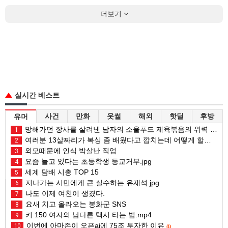
더보기
실시간 베스트
사건
만화
웃썰
해외
핫딜
후방
유머
망해가던 장사를 살려낸 남자의 소울푸드 제육볶음의 위력 ㅋㅋ
1
여러분 13살짜리가 복싱 좀 배웠다고 깝치는데 어떻게 할까요?
2
외모때문에 인식 박살난 직업
3
요즘 늘고 있다는 초등학생 등교거부.jpg
4
세계 담배 시총 TOP 15
5
지나가는 시민에게 큰 실수하는 유재석.jpg
6
나도 이제 여친이 생겼다.
7
요새 치고 올라오는 봉화군 SNS
8
키 150 여자의 남다른 택시 타는 법.mp4
9
이번에 아마존이 오픈ai에 75조 투자한 이유
10
(1)