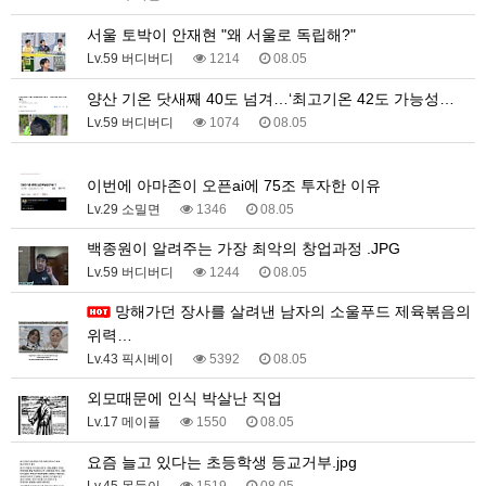
서울 토박이 안재현 "왜 서울로 독립해?"
Lv.59 버디버디
1214
08.05
양산 기온 닷새째 40도 넘겨…‘최고기온 42도 가능성…
Lv.59 버디버디
1074
08.05
1
이번에 아마존이 오픈ai에 75조 투자한 이유
Lv.29 소밀면
1346
08.05
백종원이 알려주는 가장 최악의 창업과정 .JPG
Lv.59 버디버디
1244
08.05
망해가던 장사를 살려낸 남자의 소울푸드 제육볶음의
위력…
Lv.43 픽시베이
5392
08.05
외모때문에 인식 박살난 직업
Lv.17 메이플
1550
08.05
요즘 늘고 있다는 초등학생 등교거부.jpg
Lv.45 몽둥이
1519
08.05