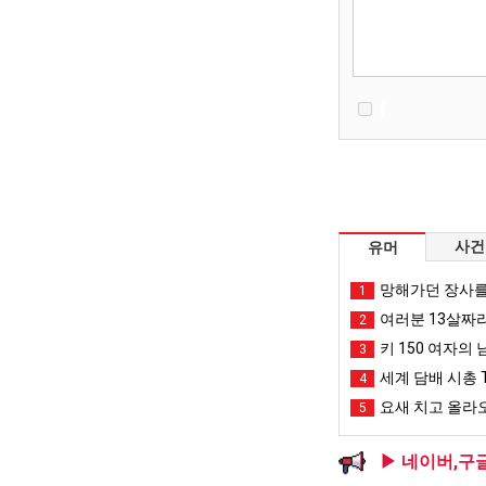
사건
유머
망해가던 장사를
1
여러분 13살짜
2
키 150 여자의 
3
세계 담배 시총 T
4
요새 치고 올라오
5
▶ 네이버,구