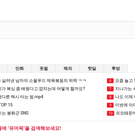
만화
웃썰
해외
핫딜
후방
 살려낸 남자의 소울푸드 제육볶음의 위력 ㅋㅋ
요즘 늘고 
6
리가 복싱 좀 배웠다고 깝치는데 어떻게 할까요?
지나가는 시
7
남다른 택시 타는 법.mp4
나도 이제 
8
OP 15
이번에 아마
9
는 봉화군 SNS
외모때문에
10
글에 '유머픽'을 검색해보세요!