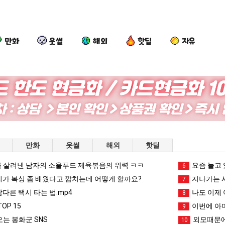
만화
웃썰
해외
핫딜
자유
여
백
요
카
러
종
즘
톡
분
원
늘
프
13
이
고
사
픈ai에 75조 투자한 이유
여러분 13살짜리가 복싱 좀 배웠다고 깝치는데 어떻게 할까요?
백종원이 알려주는 가장 최악의 창업과정 .JPG
요즘 늘고 있다는 초등학생 등교거부.jpg
카톡 프사
만화
웃썰
해외
핫딜
살
알
있
때
짜
려
다
문
 살려낸 남자의 소울푸드 제육볶음의 위력 ㅋㅋ
망해가던 장사를 살려낸 남자의 소울푸드 제육볶음의 위력 ㅋㅋ
세계 담배 시총 TOP 1
요즘 늘고 
08.05
08.05
6
리
주
는
에
?"
외모때문에 인식 박살난 직업
드디어 정복했다는 시각장애
리가 복싱 좀 배웠다고 깝치는데 어떻게 할까요?
08.05
08.05
지나가는 시
7
가
는
초
엄
도’
요즘 늘고 있다는 초등학생 등교거부.jpg
나도 이제 여친이 생겼
08.05
08.05
남다른 택시 타는 법.mp4
나도 이제 
8
복
가
등
마
 이유
엄마 요새는 꺄! 를 어떻게 쓰는지 알아?
카톡 프사 때문에 엄마한테 
08.05
08.05
OP 15
이번에 아마
9
싱
장
학
한
JPG
요새 치고 올라오는 봉화군 SNS
여러분 13살짜리가 복싱 좀 배웠다고 깝치는데 어떻게 
08.05
08.05
는 봉화군 SNS
외모때문에
10