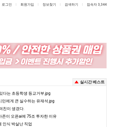
로그인
회원가입
정보찾기
검색하기
접속자 3,344
양
이
산
번
기
에
온
아
 때문에 엄마한테 혼남;;
양산 기온 닷새째 40도 넘겨…‘최고기온 42도 가능성도’
이번에 아마존이 오픈ai에 75조 투자한 이유
실시간 베스트
닷
마
새
존
5
있다는 초등학생 등교거부.jpg
퇴사했다!!!!
08.05
08.05
째
이
 근황
서울 토박이 안재현 "왜 서울로 독립해?"
민에게 큰 실수하는 유재석.jpg
08.05
08.05
40
오
다.
양산 기온 닷새째 40도 넘겨…‘최고기온 42도 가능성도’
08.05
08.05
여친이 생겼다.
도
픈
혼남;;
이번에 아마존이 오픈ai에 75조 투자한 이유
08.05
08.05
존이 오픈ai에 75조 투자한 이유
넘
ai
할까요?
백종원이 알려주는 가장 최악의 창업과정 .JPG
08.05
08.05
 인식 박살난 직업