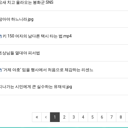
요새 치고 올라오는 봉화군 SNS
참아야 하느니라.jpg
키 150 여자의 남다른 택시 타는 법.mp4
조상님들 열대야 피서법
'거제 야호' 밈을 행사에서 처음으로 체감하는 리센느
지나가는 시민에게 큰 실수하는 유재석.jpg
1
2
3
4
5
6
7
8