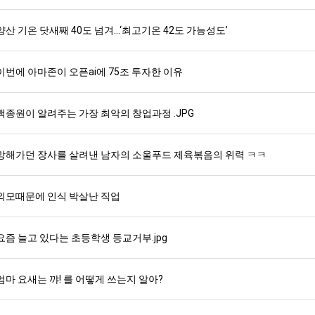
양산 기온 닷새째 40도 넘겨…‘최고기온 42도 가능성도’
이번에 아마존이 오픈ai에 75조 투자한 이유
백종원이 알려주는 가장 최악의 창업과정 .JPG
망해가던 장사를 살려낸 남자의 소울푸드 제육볶음의 위력 ㅋㅋ
외모때문에 인식 박살난 직업
요즘 늘고 있다는 초등학생 등교거부.jpg
엄마 요새는 꺄! 를 어떻게 쓰는지 알아?