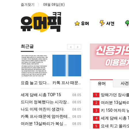
즐겨찾기
08월 08일(토)
유머
사건
최근글
요
카
양
이
즘
톡
산
번
늘
프
기
에
고
사
온
아
악의 창업과정 .JPG
요즘 늘고 있다는 초등학생 등교거부.jpg
카톡 프사 때문에 엄마한테 혼남;;
양산 기온 닷새째 40도 넘겨…‘최고기온 42도 가능성도’
이번에 아마존이 오
사건
유머
있
때
닷
마
다
문
새
존
ㅋㅋ
세계 담배 시총 TOP 15
퇴사했다!!!!
망해가던 장사를
08.05
08.05
1
는
에
째
이
업
드디어 정복했다는 시각장애 근황
서울 토박이 안재현 "왜 서울로 독립해
08.05
08.05
여러분 13살짜
2
초
엄
40
오
g
나도 이제 여친이 생겼다.
양산 기온 닷새째 40도 넘겨…‘최고기온 42도 가능성
08.05
08.05
키 150 여자의 
3
등
마
도
픈
카톡 프사 때문에 엄마한테 혼남;;
이번에 아마존이 오픈ai에 75조 투자한
08.05
08.05
세계 담배 시총 T
4
학
한
넘
ai
S
여러분 13살짜리가 복싱 좀 배웠다고 깝치는데 어떻게 할까요?
백종원이 알려주는 가장 최악의 창업과정 .
08.05
08.05
요새 치고 올라오
5