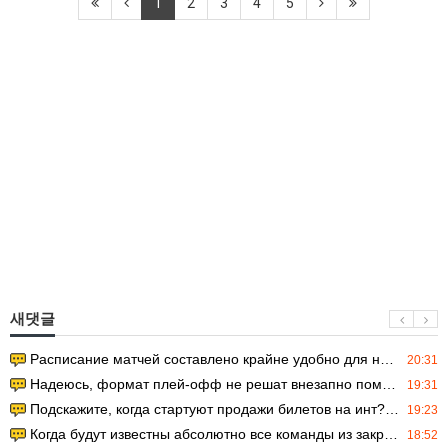
1
2
3
4
5
새댓글
Расписание матчей составлено крайне удобно для нашего часово…
20:31
Надеюсь, формат плей-офф не решат внезапно поменять. https:/…
19:31
Подскажите, когда стартуют продажи билетов на инт? https://g…
19:23
Когда будут известны абсолютно все команды из закрытых квали…
18:52