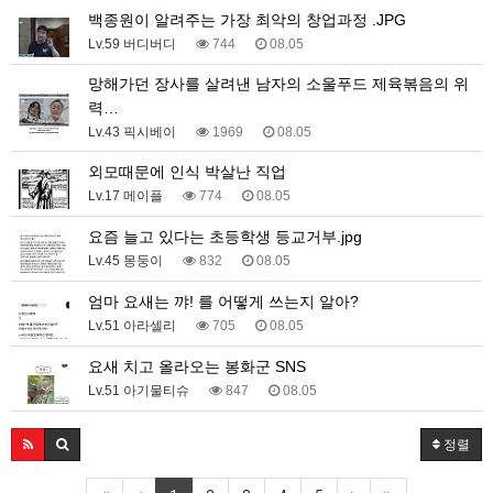
백종원이 알려주는 가장 최악의 창업과정 .JPG
Lv.59 버디버디
744
08.05
망해가던 장사를 살려낸 남자의 소울푸드 제육볶음의 위
력…
Lv.43 픽시베이
1969
08.05
외모때문에 인식 박살난 직업
Lv.17 메이플
774
08.05
요즘 늘고 있다는 초등학생 등교거부.jpg
Lv.45 몽둥이
832
08.05
엄마 요새는 꺄! 를 어떻게 쓰는지 알아?
Lv.51 아라셀리
705
08.05
요새 치고 올라오는 봉화군 SNS
Lv.51 아기물티슈
847
08.05
정렬