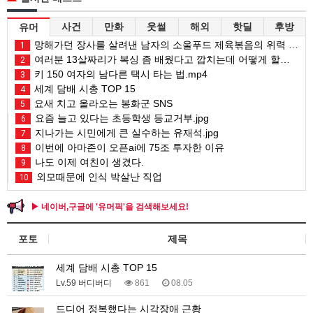
사건
만화
웃썰
해외
핫딜
후방
유머
망해가던 장사를 살려낸 남자의 소울푸드 제육볶음의 위력 ㅋㅋ
1
여러분 13살짜리가 복싱 좀 배웠다고 깝치는데 어떻게 할까요?
2
키 150 여자의 남다른 택시 타는 법.mp4
3
세계 담배 시총 TOP 15
4
요새 치고 올라오는 봉화군 SNS
5
요즘 늘고 있다는 초등학생 등교거부.jpg
6
지나가는 시민에게 큰 실수하는 유재석.jpg
7
이번에 아마존이 오픈ai에 75조 투자한 이유
8
나도 이제 여친이 생겼다.
9
외모때문에 인식 박살난 직업
10
▶ 네이버,구글에 '유머픽'을 검색해보세요!
포토
제목
세계 담배 시총 TOP 15
Lv.59 버디버디
861
08.05
드디어 정복했다는 시각장애 근황