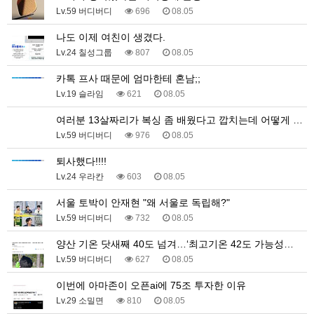
Lv.59 버디버디
696
08.05
나도 이제 여친이 생겼다.
Lv.24 칠성그룹
807
08.05
카톡 프사 때문에 엄마한테 혼남;;
Lv.19 슬라임
621
08.05
여러분 13살짜리가 복싱 좀 배웠다고 깝치는데 어떻게 …
Lv.59 버디버디
976
08.05
퇴사했다!!!!
Lv.24 우라칸
603
08.05
서울 토박이 안재현 "왜 서울로 독립해?"
Lv.59 버디버디
732
08.05
양산 기온 닷새째 40도 넘겨…‘최고기온 42도 가능성…
Lv.59 버디버디
627
08.05
이번에 아마존이 오픈ai에 75조 투자한 이유
Lv.29 소밀면
810
08.05