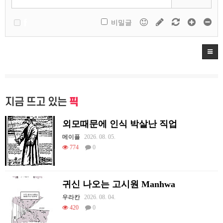
비밀글
지금 뜨고 있는
픽
외모때문에 인식 박살난 직업
메이플
2026. 08. 05.
774
0
귀신 나오는 고시원 Manhwa
우라칸
2026. 08. 04.
420
0