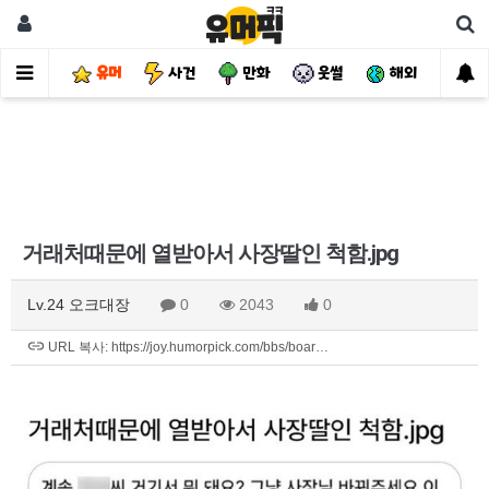
유머
사건
만화
웃썰
해외
핫
거래처때문에 열받아서 사장딸인 척함.jpg
Lv.24 오크대장
0
2043
0
URL 복사: https://joy.humorpick.com/bbs/boar…