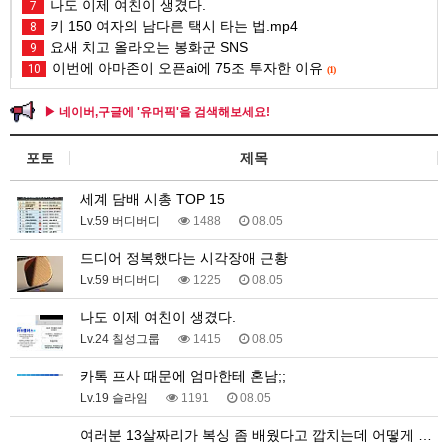
나도 이제 여친이 생겼다.
7
키 150 여자의 남다른 택시 타는 법.mp4
8
요새 치고 올라오는 봉화군 SNS
9
이번에 아마존이 오픈ai에 75조 투자한 이유
10
(1)
▶ 네이버,구글에 '유머픽'을 검색해보세요!
포토
제목
세계 담배 시총 TOP 15
Lv.59 버디버디
1488
08.05
드디어 정복했다는 시각장애 근황
Lv.59 버디버디
1225
08.05
나도 이제 여친이 생겼다.
Lv.24 칠성그룹
1415
08.05
카톡 프사 때문에 엄마한테 혼남;;
Lv.19 슬라임
1191
08.05
여러분 13살짜리가 복싱 좀 배웠다고 깝치는데 어떻게 …