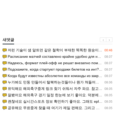
새댓글
저런 기술이 샘 알트먼 같은 철학이 부재한 똑똑한 원숭이에게 있다는게 문제.
00:46
Расписание матчей составлено крайне удобно для нашего часово…
08.07
Надеюсь, формат плей-офф не решат внезапно поменять. https:/…
08.07
Подскажите, когда стартуют продажи билетов на инт? https://g…
08.07
Когда будут известны абсолютно все команды из закрытых квали…
08.07
누가봐도 민둥 만들어서 탈북하는것들이나 뭔가 쳐들어오는 낌새를 미리 알아차리기 위함이지 저걸 전쟁준비라고 하…
08.06
유익해요 해외축구중계 링크 찾기 쉬워서 자주 와요. 참고로 무료스포츠중계 정보 확인할 때 출처 꼭 체크해요.…
08.05
잘봤어요 해외축구 경기 일정 한눈에 보기 좋아요. 덕분에 epl중계 볼 때 공식 중계 채널 먼저 찾아봐요. …
08.05
괜찮네요 실시간스포츠 정보 확인하기 좋아요. 그래도 epl중계 볼 때 공식 중계 채널 먼저 찾아봐요. 북마크…
08.05
공유해요 무료중계 찾을 때 여기가 제일 편해요. 그리고 무료스포츠중계 정보 확인할 때 출처 꼭 체크해요. 앞…
08.05