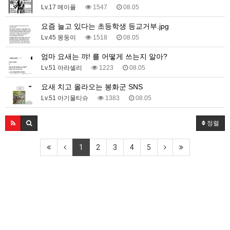
Lv.17 메이플
1547
08.05
요즘 늘고 있다는 초등학생 등교거부.jpg
Lv.45 몽둥이
1518
08.05
엄마 요새는 꺄! 를 어떻게 쓰는지 알아?
Lv.51 아라셀리
1223
08.05
요새 치고 올라오는 봉화군 SNS
Lv.51 아기물티슈
1383
08.05
정렬
1
2
3
4
5