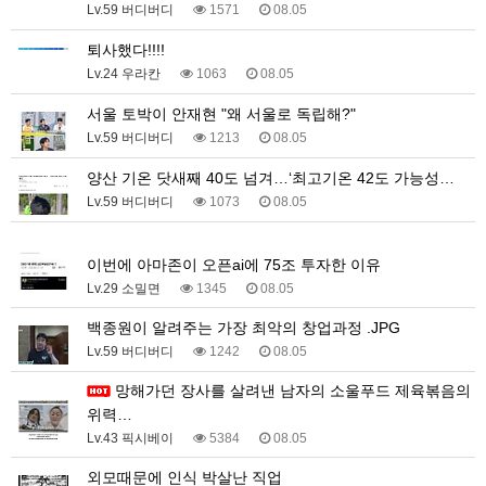
Lv.59 버디버디
1571
08.05
퇴사했다!!!!
Lv.24 우라칸
1063
08.05
서울 토박이 안재현 "왜 서울로 독립해?"
Lv.59 버디버디
1213
08.05
양산 기온 닷새째 40도 넘겨…‘최고기온 42도 가능성…
Lv.59 버디버디
1073
08.05
1
이번에 아마존이 오픈ai에 75조 투자한 이유
Lv.29 소밀면
1345
08.05
백종원이 알려주는 가장 최악의 창업과정 .JPG
Lv.59 버디버디
1242
08.05
망해가던 장사를 살려낸 남자의 소울푸드 제육볶음의
위력…
Lv.43 픽시베이
5384
08.05
외모때문에 인식 박살난 직업