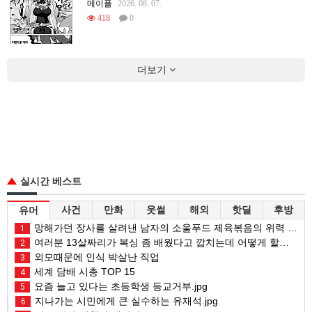
메이플
2026. 08. 07.
418
0
더보기
실시간 베스트
사건
만화
웃썰
해외
핫딜
후방
유머
망해가던 장사를 살려낸 남자의 소울푸드 제육볶음의 위력 ㅋㅋ
1
여러분 13살짜리가 복싱 좀 배웠다고 깝치는데 어떻게 할까요?
2
외모때문에 인식 박살난 직업
3
세계 담배 시총 TOP 15
4
요즘 늘고 있다는 초등학생 등교거부.jpg
5
지나가는 시민에게 큰 실수하는 유재석.jpg
6