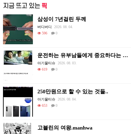
지금 뜨고 있는
픽
삼성이 7년걸린 두께
버디버디
2026. 08. 04.
596
0
운전하는 유부남들에게 중요하다는 조수석 매너
아기물티슈
2026. 08. 03.
619
0
250만원으로 할 수 있는 것들..
아기물티슈
2026. 08. 04.
653
0
고블린의 여왕.manhwa