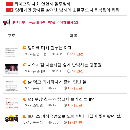
와이프랑 대화 안한지 일주일째
9
망해가던 장사를 살려낸 남자의 소울푸드 제육볶음의 위력 ㅋㅋ
10
▶ 네이버,구글에 '유머픽'을 검색해보세요!
포토
제목
엄마에 대해 썰푸는 아재
Lv.24 칠성그룹
316
3시간전
대학시절 나쁜사람 썰에 반박하는 강동원
Lv.45 큐플레이
216
7시간전
술 먹고 귀가하다가 좀비 만난 썰
Lv.45 몽둥이
223
11시간전
펌) 무당 친구와 중고차 보러간 썰.jpg
Lv.29 소밀면
173
15시간전
보이스 피싱공범으로 오해 받아 경찰이 쫓아왔던 썰.
Lv.45 몽둥이
380
19시간전