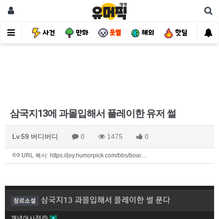
유머
사건
만화
웃썰
해외
핫딜
자
삼국지13에 과몰입해서 플레이한 유저 썰
Lv.59 버디버디
0
1475
0
URL 복사: https://joy.humorpick.com/bbs/boar…