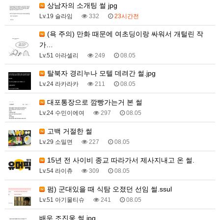
상남자의 소개팅 썰 jpg
Lv.19 슬라임
332
23시간전
(욕 주의) 만화 때문에 여초딩이랑 싸워서 개털린 작
가…
Lv.51 아라셀리
249
08.05
탈북자 경리누나 모텔 데려간 썰.jpg
Lv.24 라카라카
211
08.05
대포통장으로 깜빵가는거 본 썰
Lv.24 수민이에여
297
08.05
고백 거절한 썰
Lv.29 소밀면
227
08.05
15년 전 사이비 종교 따라가서 제사지내고 온 썰.
Lv.54 라이츄
309
08.05
펌) 군대있을 때 식탐 오졌던 선임 썰.ssul
Lv.51 아기물티슈
241
08.05
배우 조진웅 썰.jpg