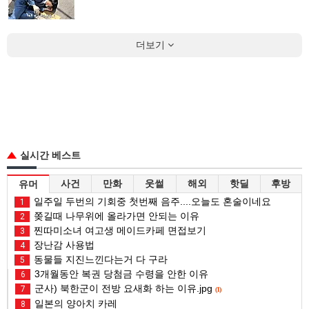
더보기
실시간 베스트
사건
만화
웃썰
해외
핫딜
후방
유머
일주일 두번의 기회중 첫번째 음주....오늘도 혼술이네요
1
쫒길때 나무위에 올라가면 안되는 이유
2
찐따미소녀 여고생 메이드카페 면접보기
3
장난감 사용법
4
동물들 지진느낀다는거 다 구라
5
3개월동안 복권 당첨금 수령을 안한 이유
6
군사) 북한군이 전방 요새화 하는 이유.jpg
7
(1)
일본의 양아치 카레
8