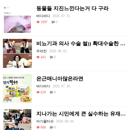
동물들 지진느낀다는거 다 구라
버디버디
2026. 07. 31.
1097
0
비뇨기과 의사 수술 썰)) 확대수술한 여러 셀럽들
우라칸
2026. 08. 02.
441
0
은근매니아많은라면
버디버디
2026. 07. 30.
629
0
지나가는 시민에게 큰 실수하는 유재석.jpg
아기물티슈
2026. 08. 04.
600
0