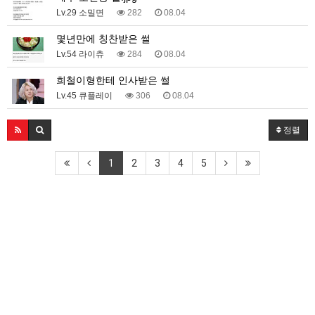
Lv.29 소밀면
282
08.04
몇년만에 칭찬받은 썰
Lv.54 라이츄
284
08.04
희철이형한테 인사받은 썰
Lv.45 큐플레이
306
08.04
정렬
1
2
3
4
5