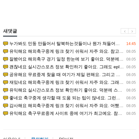
새댓글
누가봐도 민둥 만들어서 탈북하는것들이나 뭔가 쳐들어오는 낌새를 미리 알아차리기 위함이지 저걸 전쟁준비라고 하…
14:45
유익해요 해외축구중계 링크 찾기 쉬워서 자주 와요. 참고로 무료스포츠중계 정보 확인할 때 출처 꼭 체크해요.…
08.05
잘봤어요 해외축구 경기 일정 한눈에 보기 좋아요. 덕분에 epl중계 볼 때 공식 중계 채널 먼저 찾아봐요. …
08.05
괜찮네요 실시간스포츠 정보 확인하기 좋아요. 그래도 epl중계 볼 때 공식 중계 채널 먼저 찾아봐요. 북마크…
08.05
공유해요 무료중계 찾을 때 여기가 제일 편해요. 그리고 무료스포츠중계 정보 확인할 때 출처 꼭 체크해요. 앞…
08.05
재밌네요 해외축구중계 링크 찾기 쉬워서 자주 와요. 그래서 해외축구중계도 정식 서비스로 봐야 안전해요. 다음…
08.05
유익해요 실시간스포츠 정보 확인하기 좋아요. 덕분에 스포츠중계는 합법적인 경로로만 시청하려 해요. 좋은 정보…
08.05
좋네요 축구중계 생각할 때 도움 되는 팁이 많네요. 그런데 해외축구중계도 정식 서비스로 봐야 안전해요. 다음…
08.05
감사해요 해외축구중계 링크 찾기 쉬워서 자주 와요. 어쨌든 축구무료중계도 합법적인 곳에서 봐야 마음 편해요.…
08.05
유익해요 축구무료중계 사이트 중에 여기가 최고예요. 참고로 축구무료중계도 합법적인 곳에서 봐야 마음 편해요.…
08.05