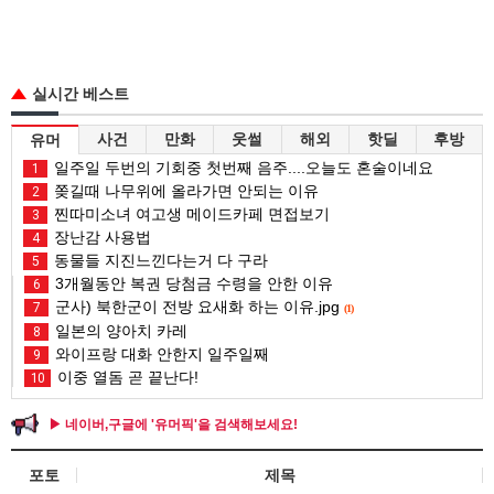
실시간 베스트
사건
만화
웃썰
해외
핫딜
후방
유머
일주일 두번의 기회중 첫번째 음주....오늘도 혼술이네요
1
쫒길때 나무위에 올라가면 안되는 이유
2
찐따미소녀 여고생 메이드카페 면접보기
3
장난감 사용법
4
동물들 지진느낀다는거 다 구라
5
3개월동안 복권 당첨금 수령을 안한 이유
6
군사) 북한군이 전방 요새화 하는 이유.jpg
7
(1)
일본의 양아치 카레
8
와이프랑 대화 안한지 일주일째
9
이중 열돔 곧 끝난다!
10
▶ 네이버,구글에 '유머픽'을 검색해보세요!
포토
제목