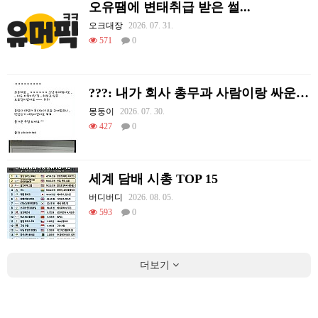
오유땜에 변태취급 받은 썰...
오크대장
2026. 07. 31.
571
0
???: 내가 회사 총무과 사람이랑 싸운 썰 푼다
몽둥이
2026. 07. 30.
427
0
세계 담배 시총 TOP 15
버디버디
2026. 08. 05.
593
0
더보기