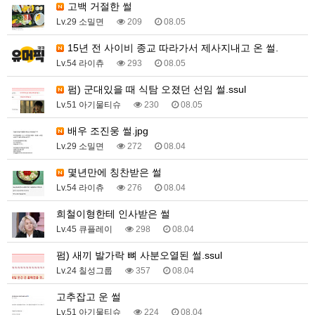
고백 거절한 썰
Lv.29 소밀면
209
08.05
15년 전 사이비 종교 따라가서 제사지내고 온 썰.
Lv.54 라이츄
293
08.05
펌) 군대있을 때 식탐 오졌던 선임 썰.ssul
Lv.51 아기물티슈
230
08.05
배우 조진웅 썰.jpg
Lv.29 소밀면
272
08.04
몇년만에 칭찬받은 썰
Lv.54 라이츄
276
08.04
희철이형한테 인사받은 썰
Lv.45 큐플레이
298
08.04
펌) 새끼 발가락 뼈 사분오열된 썰.ssul
Lv.24 칠성그룹
357
08.04
고추잡고 운 썰
Lv.51 아기물티슈
224
08.04