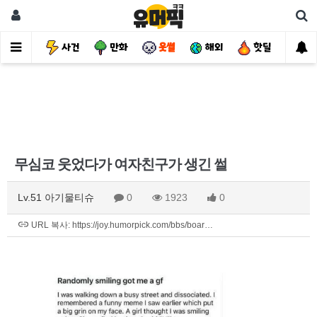
유머
사건
만화
웃썰
해외
핫딜
자
무심코 웃었다가 여자친구가 생긴 썰
Lv.51 아기물티슈
0
1923
0
URL 복사: https://joy.humorpick.com/bbs/boar…