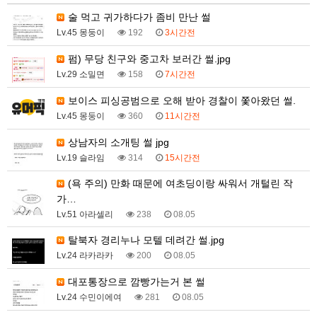
술 먹고 귀가하다가 좀비 만난 썰
Lv.45 몽둥이
192
3시간전
펌) 무당 친구와 중고차 보러간 썰.jpg
Lv.29 소밀면
158
7시간전
보이스 피싱공범으로 오해 받아 경찰이 쫓아왔던 썰.
Lv.45 몽둥이
360
11시간전
상남자의 소개팅 썰 jpg
Lv.19 슬라임
314
15시간전
(욕 주의) 만화 때문에 여초딩이랑 싸워서 개털린 작
가…
Lv.51 아라셀리
238
08.05
탈북자 경리누나 모텔 데려간 썰.jpg
Lv.24 라카라카
200
08.05
대포통장으로 깜빵가는거 본 썰
Lv.24 수민이에여
281
08.05