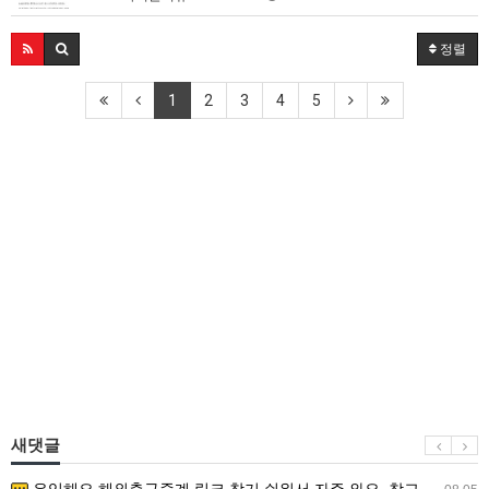
정렬
1
2
3
4
5
새댓글