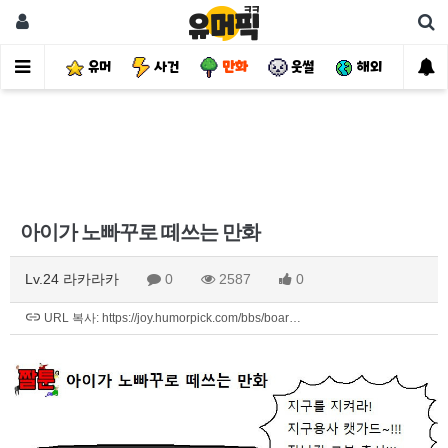
유머
사건
만화
웃썰
해외
핫
아이가 노빠꾸로 떼쓰는 만화
Lv.24 라카라카
0
2587
0
URL 복사: https://joy.humorpick.com/bbs/boar…