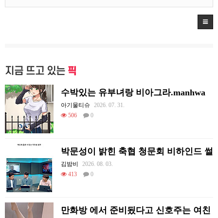
지금 뜨고 있는
픽
수박있는 유부녀랑 비아그라.manhwa
아기물티슈
2026. 07. 31.
506
0
박문성이 밝힌 축협 청문회 비하인드 썰
김밤비
2026. 08. 03.
413
0
만화방 에서 준비됬다고 신호주는 여친