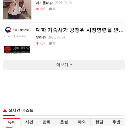
아기물티슈
2026. 08. 04.
440
0
대학 기숙사가 공정위 시정명령을 받게 된 썰.jpg
우라칸
2026. 07. 31.
407
0
더보기
실시간 베스트
사건
만화
웃썰
해외
핫딜
후방
유머