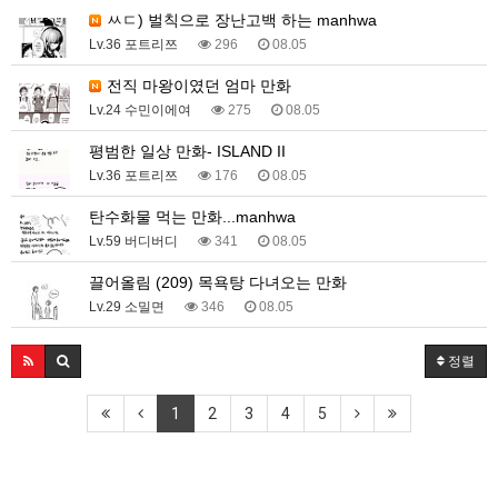
ㅆㄷ) 벌칙으로 장난고백 하는 manhwa
Lv.36 포트리쯔
296
08.05
전직 마왕이였던 엄마 만화
Lv.24 수민이에여
275
08.05
평범한 일상 만화- ISLAND II
Lv.36 포트리쯔
176
08.05
탄수화물 먹는 만화...manhwa
Lv.59 버디버디
341
08.05
끌어올림 (209) 목욕탕 다녀오는 만화
Lv.29 소밀면
346
08.05
정렬
1
2
3
4
5