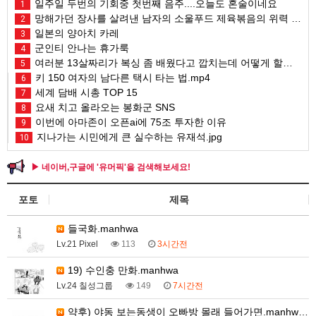
일주일 두번의 기회중 첫번째 음주....오늘도 혼술이네요
1
망해가던 장사를 살려낸 남자의 소울푸드 제육볶음의 위력 ㅋㅋ
2
일본의 양아치 카레
3
군인티 안나는 휴가룩
4
여러분 13살짜리가 복싱 좀 배웠다고 깝치는데 어떻게 할까요?
5
키 150 여자의 남다른 택시 타는 법.mp4
6
세계 담배 시총 TOP 15
7
요새 치고 올라오는 봉화군 SNS
8
이번에 아마존이 오픈ai에 75조 투자한 이유
9
지나가는 시민에게 큰 실수하는 유재석.jpg
10
▶ 네이버,구글에 '유머픽'을 검색해보세요!
포토
제목
들국화.manhwa
Lv.21 Pixel
113
3시간전
19) 수인충 만화.manhwa
Lv.24 칠성그룹
149
7시간전
약후) 야동 보는동생이 오빠방 몰래 들어가면.manhw…