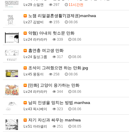
Lv.29 소밀면
297
11시간전
노잼 리얼결혼생활7(경제권)manhwa
Lv.27 김밤비
155
08.06
약혐) 아내의 헛소문 만화
Lv.24 라카라카
339
08.06
흡연충 여고생 만화
Lv.24 칠성그룹
317
08.06
조석이 그려줬으면 하는 만화.jpg
Lv.45 몽둥이
258
08.06
[만화] 고양이 응가하는 만화
Lv.24 라카라카
344
08.06
남의 인생을 망치는 방법.manhwa
Lv.43 픽시베이
323
08.06
자기 자신과 싸우는 manhwa
Lv.51 아라셀리
251
08.05