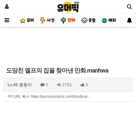
유머
사건
만화
웃썰
해외
핫
도망친 엘프의 집을 찾아낸 만화.manhwa
Lv.45 몽둥이
0
2761
0
URL 복사: https://joy.humorpick.com/bbs/boar…