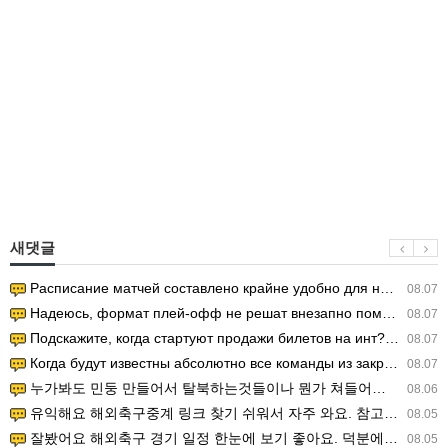
새댓글
Расписание матчей составлено крайне удобно для нашего часово…
08.07
Надеюсь, формат плей-офф не решат внезапно поменять. https:/…
08.07
Подскажите, когда стартуют продажи билетов на инт? https://g…
08.07
Когда будут известны абсолютно все команды из закрытых квали…
08.07
누가봐도 민둥 만들어서 탈북하는것들이나 뭔가 쳐들어오는 낌새를 미리 알아차리기 위함이지 저걸 전쟁준비라고 하…
08.06
유익해요 해외축구중계 링크 찾기 쉬워서 자주 와요. 참고로 무료스포츠중계 정보 확인할 때 출처 꼭 체크해요.…
08.05
잘봤어요 해외축구 경기 일정 한눈에 보기 좋아요. 덕분에 epl중계 볼 때 공식 중계 채널 먼저 찾아봐요. …
08.05