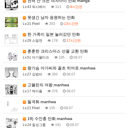
전혀 안 크는 여자아이 만화.manga
Lv.43 픽시베이
313
9시간전
못생긴 남자 응원하는 만화
Lv.21 Pixel
283
13시간전
한 가족이 일본 놀러갔던 만화
Lv.29 소밀면
178
17시간전
훈훈한 크리스마스 선물 교환 만화
Lv.51 아기물티슈
195
08.07
왕가슴 아가씨와 꼴초 히어로.manhwa
Lv.27 김밤비
350
08.07
고블린의 여왕.manhwa
Lv.17 메이플
376
08.07
들국화.manhwa
Lv.21 Pixel
155
08.07
19) 수인충 만화.manhwa
Lv.24 칠성그룹
191
08.07