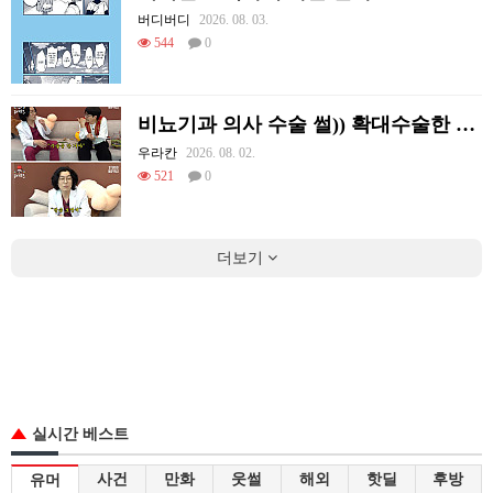
버디버디
2026. 08. 03.
544
0
비뇨기과 의사 수술 썰)) 확대수술한 여러 셀럽들
우라칸
2026. 08. 02.
521
0
더보기
실시간 베스트
사건
만화
웃썰
해외
핫딜
후방
유머