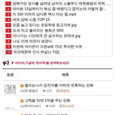
망해가던 장사를 살려낸 남자의 소울푸드 제육볶음의 위력 ㅋㅋ
1
여러분 13살짜리가 복싱 좀 배웠다고 깝치는데 어떻게 할까요?
2
키 150 여자의 남다른 택시 타는 법.mp4
3
세계 담배 시총 TOP 15
4
요즘 늘고 있다는 초등학생 등교거부.jpg
5
요새 치고 올라오는 봉화군 SNS
6
지나가는 시민에게 큰 실수하는 유재석.jpg
7
나도 이제 여친이 생겼다.
8
이번에 아마존이 오픈ai에 75조 투자한 이유
9
외모때문에 인식 박살난 직업
10
▶ 네이버,구글에 '유머픽'을 검색해보세요!
포토
제목
엘프눈나가 성직자를 야하게 유혹하는 만화
Lv.45 몽둥이
155
48분전
고백을 하면 1억을 주는 만화
Lv.59 버디버디
306
5시간전