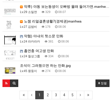
약후) 야동 보는동생이 오빠방 몰래 들어가면.manhw…
Lv.29 소밀면
329
08.07
노잼 리얼결혼생활7(경제권)manhwa
Lv.27 김밤비
176
08.06
약혐) 아내의 헛소문 만화
Lv.24 라카라카
381
08.06
흡연충 여고생 만화
Lv.24 칠성그룹
334
08.06
조석이 그려줬으면 하는 만화.jpg
Lv.45 몽둥이
274
08.06
정렬
1
2
3
4
5